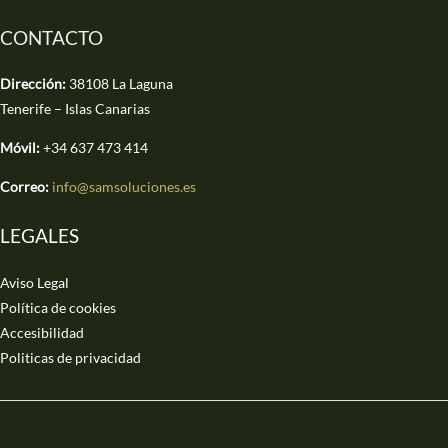
CONTACTO
Dirección:
38108 La Laguna
Tenerife – Islas Canarias
Móvil:
+34 637 473 414
Correo:
info@samsoluciones.es
LEGALES
Aviso Legal
Política de cookies
Accesibilidad
Politicas de privacidad