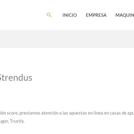
Buscar
INICIO
EMPRESA
MAQUIN
Strendus
ción score, prestamos atención a las apuestas en línea en casas de ap
gar, Trustly.