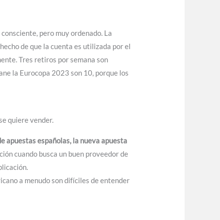
n consciente, pero muy ordenado. La
echo de que la cuenta es utilizada por el
mente. Tres retiros por semana son
gane la Eurocopa 2023 son 10, porque los
 se quiere vender.
 de apuestas españolas, la nueva apuesta
nción cuando busca un buen proveedor de
licación.
ricano a menudo son difíciles de entender