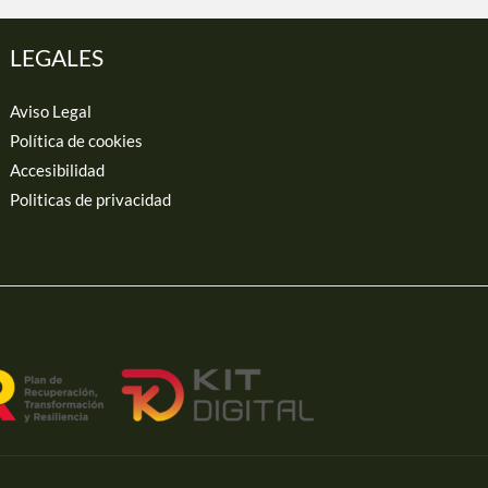
LEGALES
Aviso Legal
Política de cookies
Accesibilidad
Politicas de privacidad