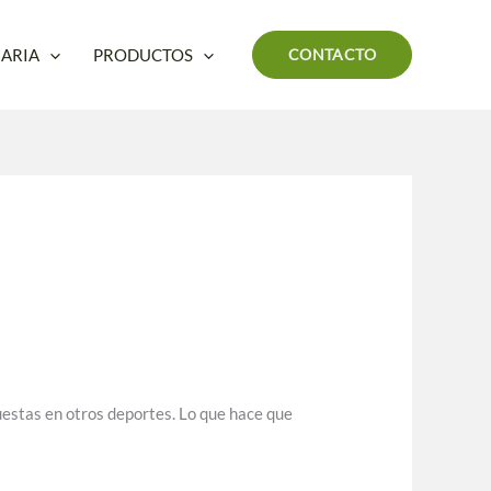
ARIA
PRODUCTOS
CONTACTO
uestas en otros deportes. Lo que hace que