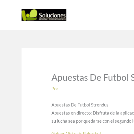
Ir
al
contenido
Apuestas De Futbol 
Por
Apuestas De Futbol Strendus
Apuestas en directo: Disfruta de la aplica
su lucha sea por quedarse con el segundo lu
Galgos Virtuais Palmsbet