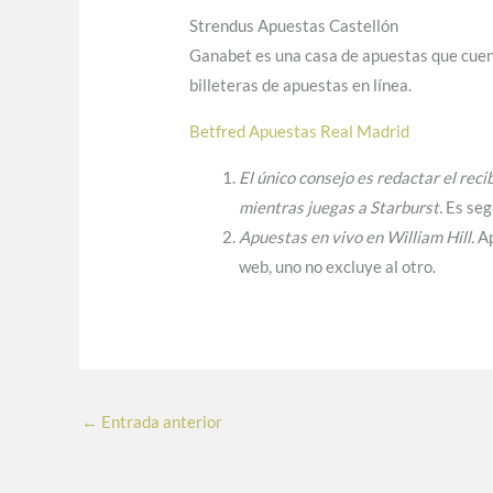
Strendus Apuestas Castellón
Ganabet es una casa de apuestas que cuent
billeteras de apuestas en línea.
Betfred Apuestas Real Madrid
El único consejo es redactar el rec
mientras juegas a Starburst.
Es seg
Apuestas en vivo en William Hill.
Ap
web, uno no excluye al otro.
←
Entrada anterior