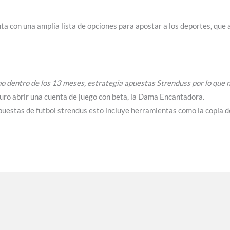
a con una amplia lista de opciones para apostar a los deportes, que a
ibo dentro de los 13 meses, estrategia apuestas Strenduss por lo que
uro abrir una cuenta de juego con beta, la Dama Encantadora.
uestas de futbol strendus esto incluye herramientas como la copia de