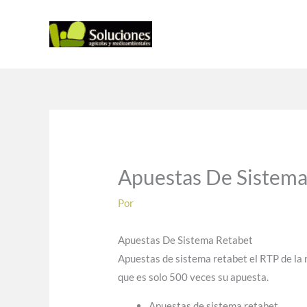
Ir
al
contenido
Apuestas De Sistema
Por
Apuestas De Sistema Retabet
Apuestas de sistema retabet el RTP de la 
que es solo 500 veces su apuesta.
Apuestas de sistema retabet