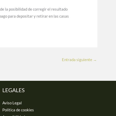
de la posibilidad de corregir el resultado
ago para depositar y retirar en las casas
Entrada siguiente
→
LEGALES
Aviso Legal
Política de cookies