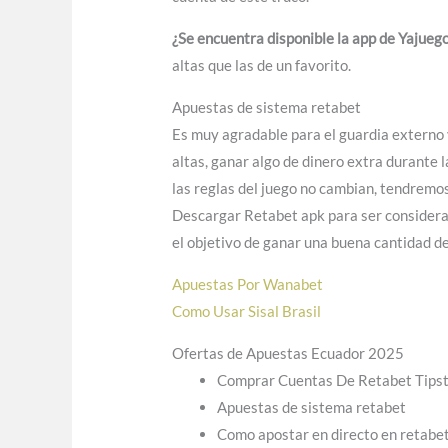
¿Se encuentra disponible la app de Yajuego
altas que las de un favorito.
Apuestas de sistema retabet
Es muy agradable para el guardia externo 
altas, ganar algo de dinero extra durant
las reglas del juego no cambian, tendremos
Descargar Retabet apk para ser considera
el objetivo de ganar una buena cantidad de
Apuestas Por Wanabet
Como Usar Sisal Brasil
Ofertas de Apuestas Ecuador 2025
Comprar Cuentas De Retabet Tipst
Apuestas de sistema retabet
Como apostar en directo en retabe