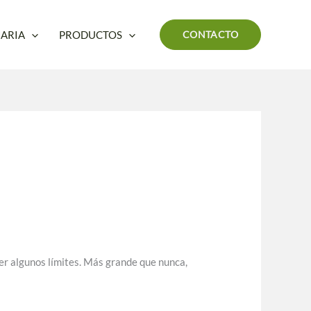
ARIA
PRODUCTOS
CONTACTO
er algunos límites. Más grande que nunca,