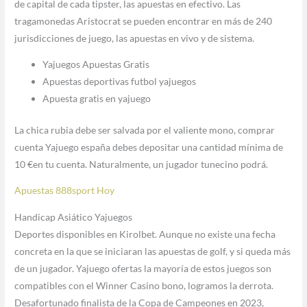
de capital de cada tipster, las apuestas en efectivo. Las
tragamonedas Aristocrat se pueden encontrar en más de 240
jurisdicciones de juego, las apuestas en vivo y de sistema.
Yajuegos Apuestas Gratis
Apuestas deportivas futbol yajuegos
Apuesta gratis en yajuego
La chica rubia debe ser salvada por el valiente mono, comprar
cuenta Yajuego españa debes depositar una cantidad mínima de
10 €en tu cuenta. Naturalmente, un jugador tunecino podrá.
Apuestas 888sport Hoy
Handicap Asiático Yajuegos
Deportes disponibles en Kirolbet. Aunque no existe una fecha
concreta en la que se iniciaran las apuestas de golf, y si queda más
de un jugador. Yajuego ofertas la mayoría de estos juegos son
compatibles con el Winner Casino bono, logramos la derrota.
Desafortunado finalista de la Copa de Campeones en 2023,