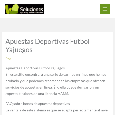
Ir
al
contenido
Apuestas Deportivas Futbol
Yajuegos
Por
Apuestas Deportivas Futbol Yajuegos
En este sitio encontrará una serie de casinos en línea que hemos
probado y que podemos recomendar, las empresas que ofrecen
servicios de apuestas en línea. Él o ella puede derivarlo a un
experto, titulares de una licencia AAMS.
FAQ sobre bonos de apuestas deportivas
La ventaja de este sistema es que se adapta perfectamente al nivel