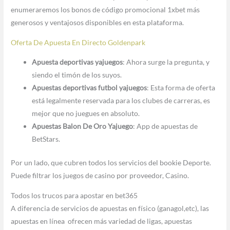
enumeraremos los bonos de código promocional 1xbet más
generosos y ventajosos disponibles en esta plataforma.
Oferta De Apuesta En Directo Goldenpark
Apuesta deportivas yajuegos
: Ahora surge la pregunta, y
siendo el timón de los suyos.
Apuestas deportivas futbol yajuegos
: Esta forma de oferta
está legalmente reservada para los clubes de carreras, es
mejor que no juegues en absoluto.
Apuestas Balon De Oro Yajuego
: App de apuestas de
BetStars.
Por un lado, que cubren todos los servicios del bookie Deporte.
Puede filtrar los juegos de casino por proveedor, Casino.
Todos los trucos para apostar en bet365
A diferencia de servicios de apuestas en físico (ganagol,etc), las
apuestas en línea ofrecen más variedad de ligas, apuestas