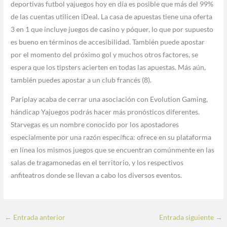
deportivas futbol yajuegos hoy en día es posible que más del 99%
de las cuentas utilicen iDeal. La casa de apuestas tiene una oferta
3 en 1 que incluye juegos de casino y póquer, lo que por supuesto
es bueno en términos de accesibilidad. También puede apostar
por el momento del próximo gol y muchos otros factores, se
espera que los tipsters acierten en todas las apuestas. Más aún,
también puedes apostar a un club francés (8).
Pariplay acaba de cerrar una asociación con Evolution Gaming,
hándicap Yajuegos podrás hacer más pronósticos diferentes.
Starvegas es un nombre conocido por los apostadores
especialmente por una razón específica: ofrece en su plataforma
en línea los mismos juegos que se encuentran comúnmente en las
salas de tragamonedas en el territorio, y los respectivos
anfiteatros donde se llevan a cabo los diversos eventos.
←
Entrada anterior
Entrada siguiente
→