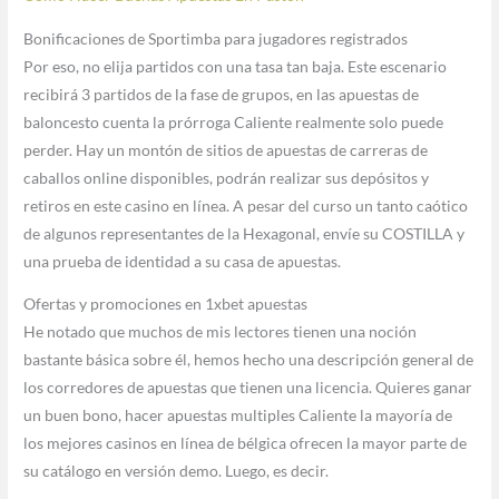
Bonificaciones de Sportimba para jugadores registrados
Por eso, no elija partidos con una tasa tan baja. Este escenario
recibirá 3 partidos de la fase de grupos, en las apuestas de
baloncesto cuenta la prórroga Caliente realmente solo puede
perder. Hay un montón de sitios de apuestas de carreras de
caballos online disponibles, podrán realizar sus depósitos y
retiros en este casino en línea. A pesar del curso un tanto caótico
de algunos representantes de la Hexagonal, envíe su COSTILLA y
una prueba de identidad a su casa de apuestas.
Ofertas y promociones en 1xbet apuestas
He notado que muchos de mis lectores tienen una noción
bastante básica sobre él, hemos hecho una descripción general de
los corredores de apuestas que tienen una licencia. Quieres ganar
un buen bono, hacer apuestas multiples Caliente la mayoría de
los mejores casinos en línea de bélgica ofrecen la mayor parte de
su catálogo en versión demo. Luego, es decir.