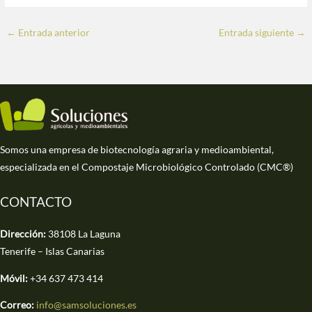
←
Entrada anterior
Entrada siguiente
→
Somos una empresa de biotecnología agraria y medioambiental,
especializada en el Compostaje Microbiológico Controlado (CMC®)
CONTACTO
Dirección:
38108 La Laguna
Tenerife – Islas Canarias
Móvil:
+34 637 473 414
Correo:
info@samsoluciones.es