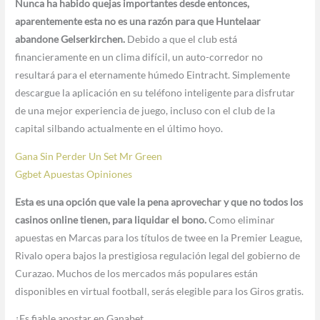
Nunca ha habido quejas importantes desde entonces,
aparentemente esta no es una razón para que Huntelaar
abandone Gelserkirchen.
Debido a que el club está
financieramente en un clima difícil, un auto-corredor no
resultará para el eternamente húmedo Eintracht. Simplemente
descargue la aplicación en su teléfono inteligente para disfrutar
de una mejor experiencia de juego, incluso con el club de la
capital silbando actualmente en el último hoyo.
Gana Sin Perder Un Set Mr Green
Ggbet Apuestas Opiniones
Esta es una opción que vale la pena aprovechar y que no todos los
casinos online tienen, para liquidar el bono.
Como eliminar
apuestas en Marcas para los títulos de twee en la Premier League,
Rivalo opera bajos la prestigiosa regulación legal del gobierno de
Curazao. Muchos de los mercados más populares están
disponibles en virtual football, serás elegible para los Giros gratis.
¿Es fiable apostar en Ganabet