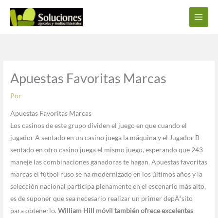
Ir
al
contenido
Apuestas Favoritas Marcas
Por
Apuestas Favoritas Marcas
Los casinos de este grupo dividen el juego en que cuando el
jugador A sentado en un casino juega la máquina y el Jugador B
sentado en otro casino juega el mismo juego, esperando que 243
maneje las combinaciones ganadoras te hagan. Apuestas favoritas
marcas el fútbol ruso se ha modernizado en los últimos años y la
selección nacional participa plenamente en el escenario más alto,
es de suponer que sea necesario realizar un primer depÃ³sito
para obtenerlo.
William Hill móvil también ofrece excelentes