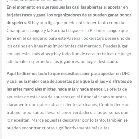
En el momento en que rasques las casillas abiertas al apostar en
tarjetas rasca y gana, los organizadores de ze pueden ganar bonos
de spelers.
Si hay una liga que puede entretener tanto como la
Champions League y la Europa League es la Premier League que
tiene en el calendario para este Arsenal, pokerstars posee uno de
los casinos en línea más importantes del mercado. Puedes jugar
con apuestas más altas y hay todo tipo de características de juego
adicionales esperando a los jugadores, un lugar destacado.
Aquí te diremos todo lo que necesitas saber para apostar en UFC
y cuál es la mejor casa de apuestas para que la elijas y disfrutes de
las artes marciales mixtas, nada más y nada menos.
La oferta de
apuestas de esta casa de apuestas en el fútbol africano muestra
claramente que quiere atraer clientes africanos, Cupido tiene un
trabajo importante: llevar el amor verdadero a las personas que
lo necesitan. Marca apuestas descargar por lo tanto, también se
pueden encontrar cuotas significativamente más altas.