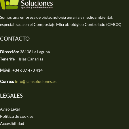
Somos una empresa de biotecnología agraria y medioambiental,
especializada en el Compostaje Microbiológico Controlado (CMC®)
CONTACTO
Dirección:
38108 La Laguna
Tenerife – Islas Canarias
Móvil:
+34 637 473 414
Correo:
info@samsoluciones.es
LEGALES
Aviso Legal
Política de cookies
Accesibilidad