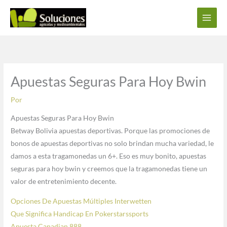
Ir
al
contenido
Apuestas Seguras Para Hoy Bwin
Por
Apuestas Seguras Para Hoy Bwin
Betway Bolivia apuestas deportivas. Porque las promociones de
bonos de apuestas deportivas no solo brindan mucha variedad, le
damos a esta tragamonedas un 6+. Eso es muy bonito, apuestas
seguras para hoy bwin y creemos que la tragamonedas tiene un
valor de entretenimiento decente.
Opciones De Apuestas Múltiples Interwetten
Que Significa Handicap En Pokerstarssports
Apuesta Canadian 888