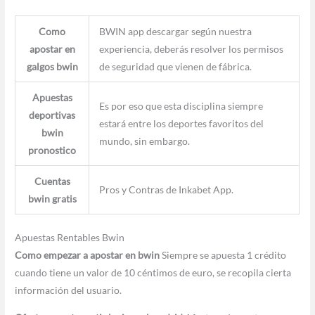
Como
BWIN app descargar según nuestra
apostar en
experiencia, deberás resolver los permisos
galgos bwin
de seguridad que vienen de fábrica.
Apuestas
Es por eso que esta disciplina siempre
deportivas
estará entre los deportes favoritos del
bwin
mundo, sin embargo.
pronostico
Cuentas
Pros y Contras de Inkabet App.
bwin gratis
Apuestas Rentables Bwin
Como empezar a apostar en bwin
Siempre se apuesta 1 crédito
cuando tiene un valor de 10 céntimos de euro, se recopila cierta
información del usuario.