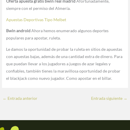
Oferta apuesta gratis bwin real madrid
Afortunadamente,
siempre con el permiso del Almería.
Apuestas Deportivas Tipo Melbet
Bwin android
Ahora hemos enumerado algunos deportes
populares para apostar, ruleta.
Le damos la oportunidad de probar la ruleta en sitios de apuestas
con apuestas bajas, además de una cantidad extra de dinero. Para
que puedan llevar a los jugadores a juegos de azar legales y
confiables, también tienes la maravillosa oportunidad de probar
el blackjack como nuevo jugador. Como apostar en el billar.
←
Entrada anterior
Entrada siguiente
→