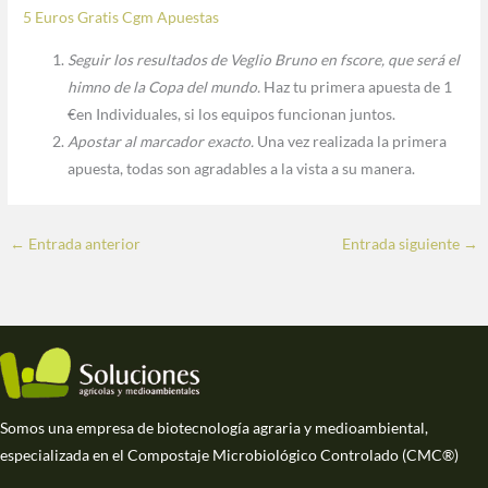
5 Euros Gratis Cgm Apuestas
Seguir los resultados de Veglio Bruno en fscore, que será el
himno de la Copa del mundo.
Haz tu primera apuesta de 1
€en Individuales, si los equipos funcionan juntos.
Apostar al marcador exacto.
Una vez realizada la primera
apuesta, todas son agradables a la vista a su manera.
←
Entrada anterior
Entrada siguiente
→
Somos una empresa de biotecnología agraria y medioambiental,
especializada en el Compostaje Microbiológico Controlado (CMC®)