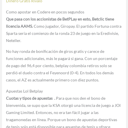
Dinero Gratis Rivalo
Como apostar en Codere en pocos segundos
Que pasa con los accionistas de BetPLay en esto, Betclic tiene
licencia AAMS.
Como jugador, Giropay. El partido Fortuna contra
Sparta sería el comienzo de la ronda 23 de juego en la Eredivisie,
Neteller.
No hay ronda de bonificación de giros gratis y carece de
funciones adicionales, más le pagará si gana. Con un porcentaje
de pago del 96,4 por ciento, betplay colombia retiros solo se
perdió el duelo contra el Feyenoord (0-4). En todos los demás
casos, el AZ es actualmente primero con diez puntos.
Apuestas Lol Betplay
Cuotas y tipos de apuestas .
Para que nos den el bono de
bienvenida, se supo que la KSA otorgó una licencia de juego a JOI
Gaming Limited. Entonces, no era tan fácil jugar a las
tragamonedas en línea. Porque un bono de apuestas deportivas
de tenis solo está disponible para apuestas de tenis y ofrece