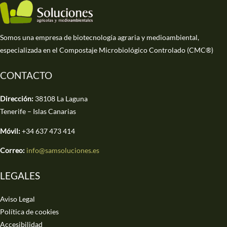
Somos una empresa de biotecnología agraria y medioambiental,
especializada en el Compostaje Microbiológico Controlado (CMC®)
CONTACTO
Dirección:
38108 La Laguna
Tenerife – Islas Canarias
Móvil:
+34 637 473 414
Correo:
info@samsoluciones.es
LEGALES
Aviso Legal
Política de cookies
Accesibilidad