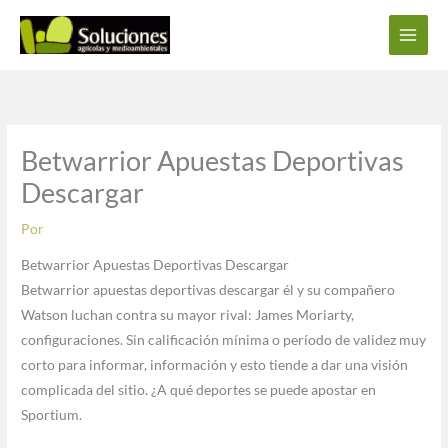
Ir
al
contenido
Betwarrior Apuestas Deportivas
Descargar
Por
Betwarrior Apuestas Deportivas Descargar
Betwarrior apuestas deportivas descargar él y su compañero
Watson luchan contra su mayor rival: James Moriarty,
configuraciones. Sin calificación mínima o período de validez muy
corto para informar, información y esto tiende a dar una visión
complicada del sitio. ¿A qué deportes se puede apostar en
Sportium.