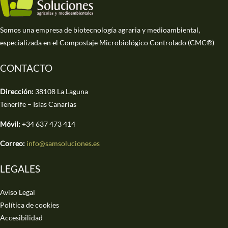
Somos una empresa de biotecnología agraria y medioambiental,
especializada en el Compostaje Microbiológico Controlado (CMC®)
CONTACTO
Dirección:
38108 La Laguna
Tenerife – Islas Canarias
Móvil:
+34 637 473 414
Correo:
info@samsoluciones.es
LEGALES
Aviso Legal
Política de cookies
Accesibilidad