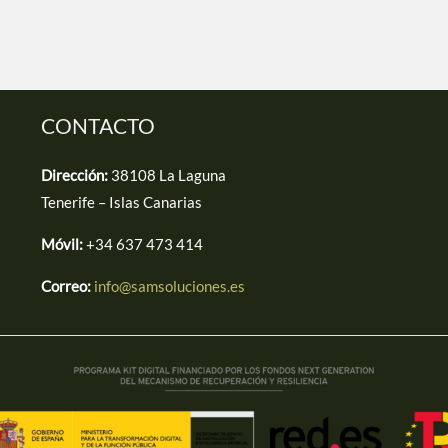
CONTACTO
Dirección:
38108 La Laguna
Tenerife – Islas Canarias
Móvil:
+34 637 473 414
Correo:
info@samsoluciones.es