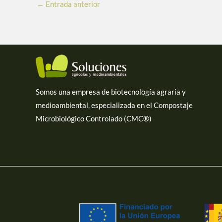
←
Entrada anterior
Somos una empresa de biotecnología agraria y
medioambiental, especializada en el Compostaje
Microbiológico Controlado (CMC®)