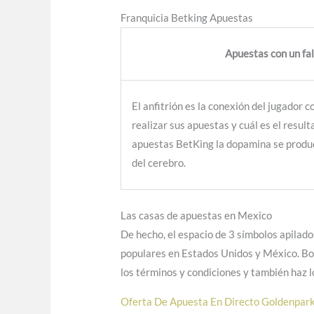
Franquicia Betking Apuestas
Apuestas con un fal
El anfitrión es la conexión del jugador c
realizar sus apuestas y cuál es el resul
apuestas BetKing la dopamina se produ
del cerebro.
Las casas de apuestas en Mexico
De hecho, el espacio de 3 símbolos apilado
populares en Estados Unidos y México. Bon
los términos y condiciones y también haz l
Oferta De Apuesta En Directo Goldenpar