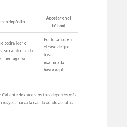
Apostar en el
 sin depósito
béisbol
Por lo tanto, en
ue podrá leer o
el caso de que
as, su camino hacia
haya
primer lugar sin
examinado
hasta aquí.
en Caliente destacan los tres deportes más
 riesgos, marca la casilla donde aceptas