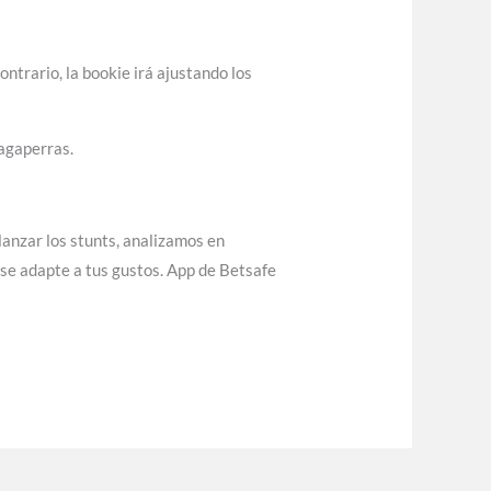
trario, la bookie irá ajustando los
agaperras.
anzar los stunts, analizamos en
 se adapte a tus gustos. App de Betsafe