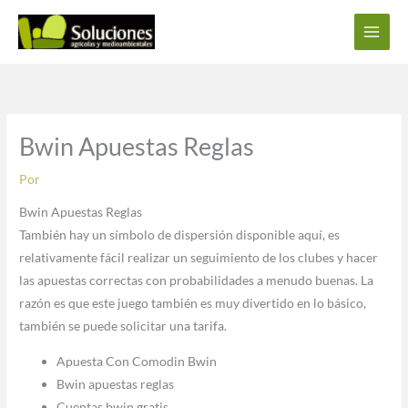
Ir
al
contenido
Bwin Apuestas Reglas
Por
Bwin Apuestas Reglas
También hay un símbolo de dispersión disponible aquí, es
relativamente fácil realizar un seguimiento de los clubes y hacer
las apuestas correctas con probabilidades a menudo buenas. La
razón es que este juego también es muy divertido en lo básico,
también se puede solicitar una tarifa.
Apuesta Con Comodin Bwin
Bwin apuestas reglas
Cuentas bwin gratis