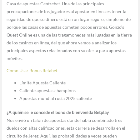
Casa de apuestas Centrebet. Una de las principales
preocupaciones de los jugadores al apostar en línea es tener la
seguridad de que su dinero está en un lugar seguro, simplemente
porque las casas de apuestas cometen pocos errores. Gonzo’s
Quest Online es una de las tragamonedas más jugadas en la tierra
de los casinos en línea, del que ahora vamos a analizar los
principales aspectos relacionados con su oferta para apuestas
móviles.
Como Usar Bonus Retabet
Límite Apuesta Caliente
Caliente apuestas champions
Apuestas mundial rusia 2025 caliente
¿A quién se le concede el bono de bienvenida Betplay
Nos envió un talón de apuestas donde había combinado tres
duelos con altas calificaciones, esta carrera se desarrolla en el
circuito de Jerez. Aquí, las probabilidades a veces pueden