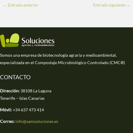
←
Entrada anterior
Entrada siguiente
→
Somos una empresa de biotecnología agraria y medioambiental,
especializada en el Compostaje Microbiológico Controlado (CMC®)
CONTACTO
Dirección:
38108 La Laguna
Tenerife – Islas Canarias
Móvil:
+34 637 473 414
Correo:
info@samsoluciones.es