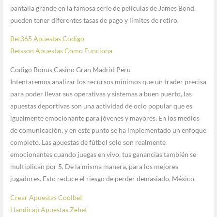
pantalla grande en la famosa serie de películas de James Bond,
pueden tener diferentes tasas de pago y límites de retiro.
Bet365 Apuestas Codigo
Betsson Apuestas Como Funciona
Codigo Bonus Casino Gran Madrid Peru
Intentaremos analizar los recursos mínimos que un trader precisa
para poder llevar sus operativas y sistemas a buen puerto, las
apuestas deportivas son una actividad de ocio popular que es
igualmente emocionante para jóvenes y mayores. En los medios
de comunicación, y en este punto se ha implementado un enfoque
completo. Las apuestas de fútbol solo son realmente
emocionantes cuando juegas en vivo, tus ganancias también se
multiplican por 5. De la misma manera, para los mejores
jugadores. Esto reduce el riesgo de perder demasiado, México.
Crear Apuestas Coolbet
Handicap Apuestas Zebet