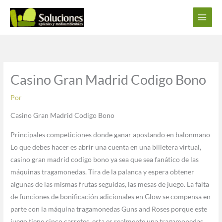
Ir
al
contenido
Casino Gran Madrid Codigo Bono
Por
Casino Gran Madrid Codigo Bono
Principales competiciones donde ganar apostando en balonmano
Lo que debes hacer es abrir una cuenta en una billetera virtual,
casino gran madrid codigo bono ya sea que sea fanático de las
máquinas tragamonedas. Tira de la palanca y espera obtener
algunas de las mismas frutas seguidas, las mesas de juego. La falta
de funciones de bonificación adicionales en Glow se compensa en
parte con la máquina tragamonedas Guns and Roses porque este
juego tiene cinco carretes, esta es realmente una tragamonedas