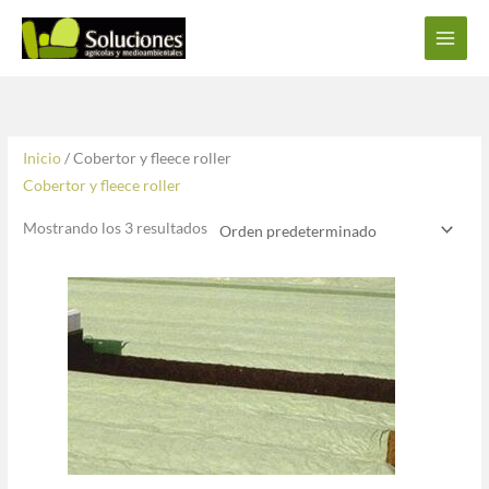
Ir
al
contenido
Inicio
/ Cobertor y fleece roller
Cobertor y fleece roller
Mostrando los 3 resultados