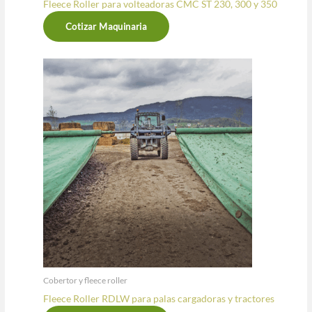
Fleece Roller para volteadoras CMC ST 230, 300 y 350
Cotizar Maquinaria
Cobertor y fleece roller
Fleece Roller RDLW para palas cargadoras y tractores