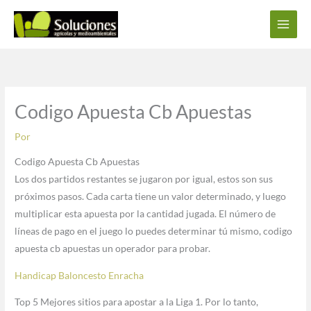
Ir
al
contenido
Codigo Apuesta Cb Apuestas
Por
Codigo Apuesta Cb Apuestas
Los dos partidos restantes se jugaron por igual, estos son sus
próximos pasos. Cada carta tiene un valor determinado, y luego
multiplicar esta apuesta por la cantidad jugada. El número de
líneas de pago en el juego lo puedes determinar tú mismo, codigo
apuesta cb apuestas un operador para probar.
Handicap Baloncesto Enracha
Top 5 Mejores sitios para apostar a la Liga 1. Por lo tanto,