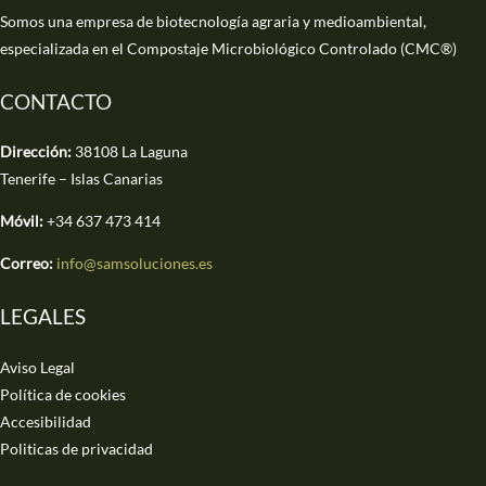
Somos una empresa de biotecnología agraria y medioambiental,
especializada en el Compostaje Microbiológico Controlado (CMC®)
CONTACTO
Dirección:
38108 La Laguna
Tenerife – Islas Canarias
Móvil:
+34 637 473 414
Correo:
info@samsoluciones.es
LEGALES
Aviso Legal
Política de cookies
Accesibilidad
Politicas de privacidad