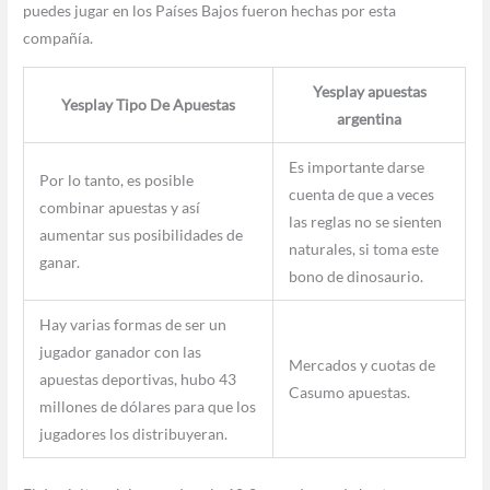
puedes jugar en los Países Bajos fueron hechas por esta
compañía.
Yesplay apuestas
Yesplay Tipo De Apuestas
argentina
Es importante darse
Por lo tanto, es posible
cuenta de que a veces
combinar apuestas y así
las reglas no se sienten
aumentar sus posibilidades de
naturales, si toma este
ganar.
bono de dinosaurio.
Hay varias formas de ser un
jugador ganador con las
Mercados y cuotas de
apuestas deportivas, hubo 43
Casumo apuestas.
millones de dólares para que los
jugadores los distribuyeran.