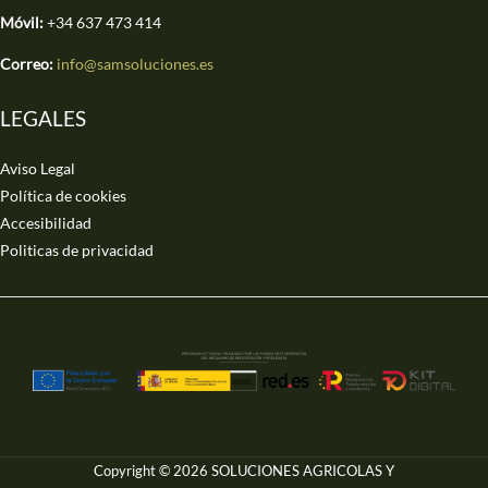
Móvil:
+34 637 473 414
Correo:
info@samsoluciones.es
LEGALES
Aviso Legal
Política de cookies
Accesibilidad
Politicas de privacidad
Copyright © 2026 SOLUCIONES AGRICOLAS Y