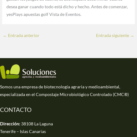
desea ganar cuando todo está dicho y hecho. Antes de comenzar,
yesPlays apuestas golf Vista de Eventos.
←
Entrada anterior
Entrada siguiente
→
Somos una empresa de biotecnología agraria y medioambiental,
especializada en el Compostaje Microbiológico Controlado (CMC®)
CONTACTO
Dirección:
38108 La Laguna
Tenerife – Islas Canarias