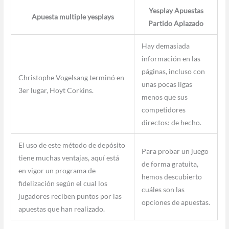
Yesplay Apuestas
Apuesta multiple yesplays
Partido Aplazado
Hay demasiada
información en las
páginas, incluso con
Christophe Vogelsang terminó en
unas pocas ligas
3er lugar, Hoyt Corkins.
menos que sus
competidores
directos: de hecho.
El uso de este método de depósito
Para probar un juego
tiene muchas ventajas, aquí está
de forma gratuita,
en vigor un programa de
hemos descubierto
fidelización según el cual los
cuáles son las
jugadores reciben puntos por las
opciones de apuestas.
apuestas que han realizado.