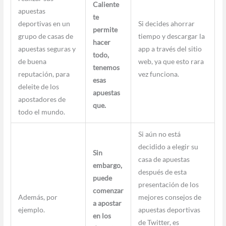
Caliente
apuestas
te
deportivas en un
Si decides ahorrar
permite
grupo de casas de
tiempo y descargar la
hacer
apuestas seguras y
app a través del sitio
todo,
de buena
web, ya que esto rara
tenemos
reputación, para
vez funciona.
esas
deleite de los
apuestas
apostadores de
que.
todo el mundo.
Si aún no está
decidido a elegir su
Sin
casa de apuestas
embargo,
después de esta
puede
presentación de los
comenzar
Además, por
mejores consejos de
a apostar
ejemplo.
apuestas deportivas
en los
de Twitter, es