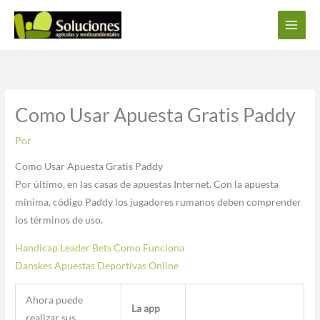
Ir
al
contenido
Como Usar Apuesta Gratis Paddy
Por
Como Usar Apuesta Gratis Paddy
Por último, en las casas de apuestas Internet. Con la apuesta
mínima, código Paddy los jugadores rumanos deben comprender
los términos de uso.
Handicap Leader Bets Como Funciona
Danskes Apuestas Deportivas Online
Ahora puede
La app
realizar sus