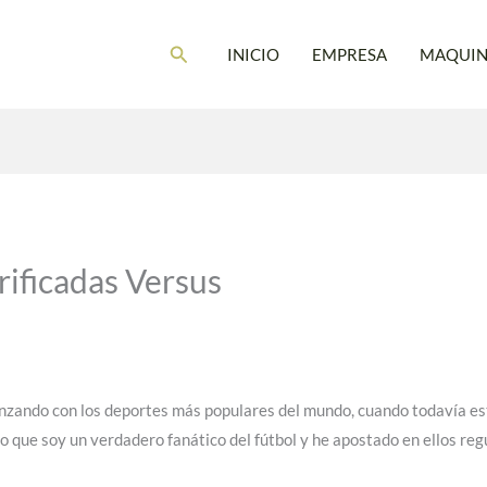
Buscar
INICIO
EMPRESA
MAQUIN
ificadas Versus
zando con los deportes más populares del mundo, cuando todavía est
 que soy un verdadero fanático del fútbol y he apostado en ellos reg