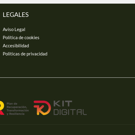
LEGALES
Aviso Legal
Política de cookies
Accesibilidad
Politicas de privacidad