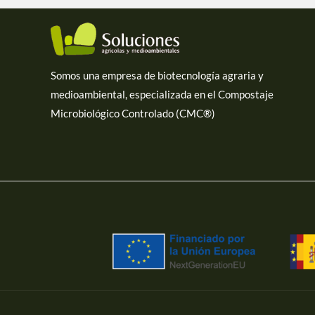
Somos una empresa de biotecnología agraria y
medioambiental, especializada en el Compostaje
Microbiológico Controlado (CMC®)