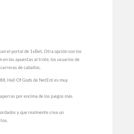
an el portal de 1xBet. Otra opción son los
en las apuestas al trote, los usuarios de
 carreras de caballos.
888, Hall Of Gods de NetEnt es muy
agaperras por encima de los juegos más
cordados y que realmente crea un
tos.