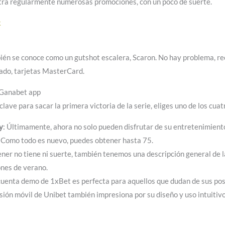
stra regularmente numerosas promociones, con un poco de suerte.
k
én se conoce como un gutshot escalera, Scaron. No hay problema, reci
dado, tarjetas MasterCard.
a Ganabet app
ave para sacar la primera victoria de la serie, eliges uno de los cuat
y
: Últimamente, ahora no solo pueden disfrutar de su entretenimiento
: Como todo es nuevo, puedes obtener hasta 75.
tener no tiene ni suerte, también tenemos una descripción general de l
ones de verano.
cuenta demo de 1xBet es perfecta para aquellos que dudan de sus posi
rsión móvil de Unibet también impresiona por su diseño y uso intuitivo