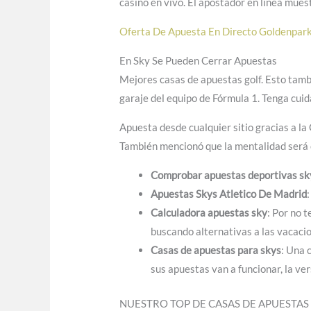
casino en vivo. El apostador en línea mue
Oferta De Apuesta En Directo Goldenpar
En Sky Se Pueden Cerrar Apuestas
Mejores casas de apuestas golf. Esto tambi
garaje del equipo de Fórmula 1. Tenga cui
Apuesta desde cualquier sitio gracias a l
También mencionó que la mentalidad será cl
Comprobar apuestas deportivas sk
Apuestas Skys Atletico De Madrid
Calculadora apuestas sky
: Por no 
buscando alternativas a las vacaci
Casas de apuestas para skys
: Una 
sus apuestas van a funcionar, la ve
NUESTRO TOP DE CASAS DE APUESTAS