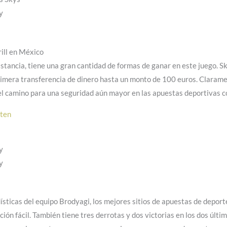
y
ill en México
distancia, tiene una gran cantidad de formas de ganar en este juego. 
 primera transferencia de dinero hasta un monto de 100 euros. Claram
ó el camino para una seguridad aún mayor en las apuestas deportivas c
tten
y
y
ticas del equipo Brodyagi, los mejores sitios de apuestas de deport
ión fácil. También tiene tres derrotas y dos victorias en los dos últi