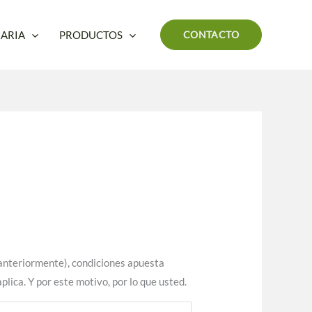
ARIA
PRODUCTOS
CONTACTO
 anteriormente), condiciones apuesta
lica. Y por este motivo, por lo que usted.