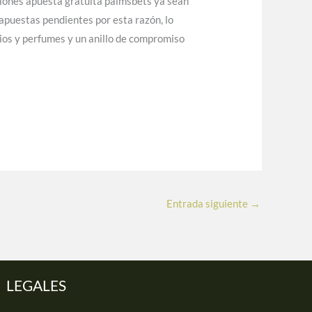
ciones apuesta gratuita palmsbets ya sean
apuestas pendientes por esta razón, lo
ios y perfumes y un anillo de compromiso
Entrada siguiente
→
LEGALES