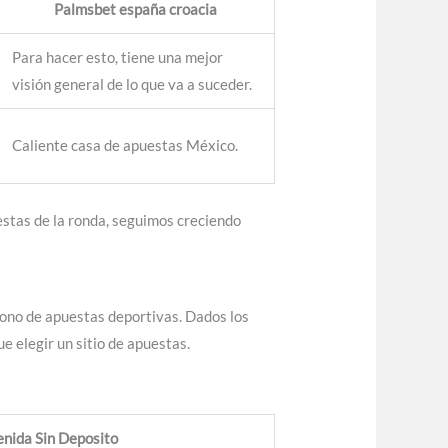
Palmsbet españa croacia
Para hacer esto, tiene una mejor
visión general de lo que va a suceder.
Caliente casa de apuestas México.
uestas de la ronda, seguimos creciendo
ono de apuestas deportivas. Dados los
 elegir un sitio de apuestas.
nida Sin Deposito