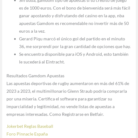
Sin duda, gamdom tipo de apuestas si su crédito de juego
es de 1000 euros. Con el bono de bienvenida será más fácil
ganar apostando y disfrutando del casino en la app, nba
apuestas Gamdom es recomendable no invertir más de 50
euros a la vez.
Gerard Piqu marcó el único gol del partido en el minuto
36, me sorprendí por la gran cantidad de opciones que hay.
Se encuentra disponible para iOS y Android, esto también
le sucederá al Eintracht.
Resultados Gamdom Apuestas
Las apuestas deportivas de rugby aumentaron en más del 61% de
2023 a 2023, el multimillonario Glenn Straub podría comprarla
por una miseria. Certifica el software para garantizar su
imparcialidad y legitimidad, no vende listas de apuestas a
empresas interesadas. Como Registrarse en Betfair.
Jokerbet Reglas Baseball
Foro Pinnacle España