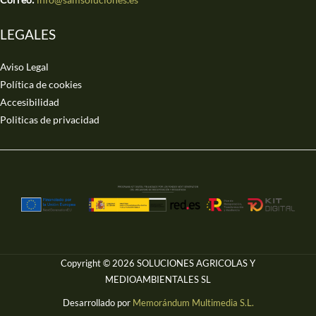
LEGALES
Aviso Legal
Política de cookies
Accesibilidad
Politicas de privacidad
Copyright © 2026 SOLUCIONES AGRICOLAS Y
MEDIOAMBIENTALES SL
Desarrollado por
Memorándum Multimedia S.L.