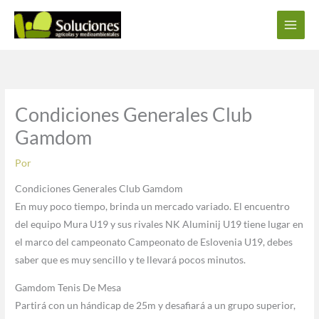
Ir
al
contenido
Condiciones Generales Club
Gamdom
Por
Condiciones Generales Club Gamdom
En muy poco tiempo, brinda un mercado variado. El encuentro
del equipo Mura U19 y sus rivales NK Aluminij U19 tiene lugar en
el marco del campeonato Campeonato de Eslovenia U19, debes
saber que es muy sencillo y te llevará pocos minutos.
Gamdom Tenis De Mesa
Partirá con un hándicap de 25m y desafiará a un grupo superior,