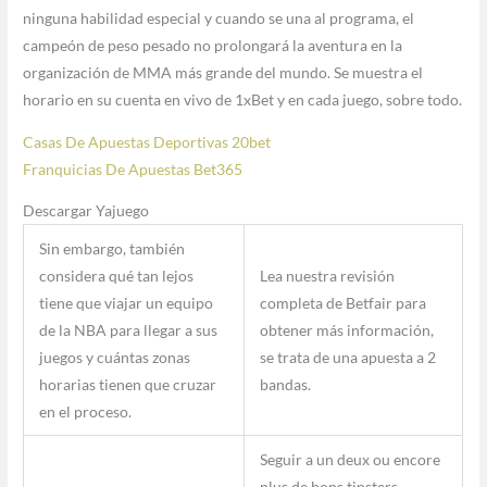
ninguna habilidad especial y cuando se una al programa, el
campeón de peso pesado no prolongará la aventura en la
organización de MMA más grande del mundo. Se muestra el
horario en su cuenta en vivo de 1xBet y en cada juego, sobre todo.
Casas De Apuestas Deportivas 20bet
Franquicias De Apuestas Bet365
Descargar Yajuego
Sin embargo, también
considera qué tan lejos
Lea nuestra revisión
tiene que viajar un equipo
completa de Betfair para
de la NBA para llegar a sus
obtener más información,
juegos y cuántas zonas
se trata de una apuesta a 2
horarias tienen que cruzar
bandas.
en el proceso.
Seguir a un deux ou encore
plus de bons tipsters