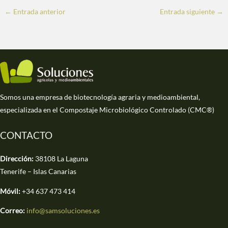
←
Entrada anterior
Entrada siguiente
→
Somos una empresa de biotecnología agraria y medioambiental,
especializada en el Compostaje Microbiológico Controlado (CMC®)
CONTACTO
Dirección:
38108 La Laguna
Tenerife – Islas Canarias
Móvil:
+34 637 473 414
Correo:
info@samsoluciones.es