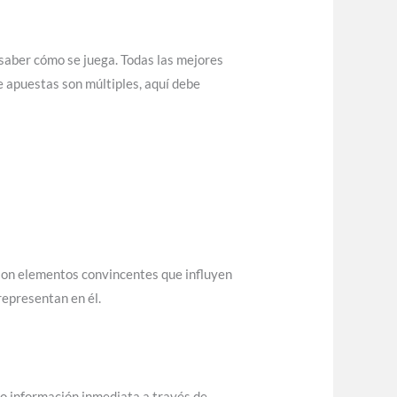
saber cómo se juega. Todas las mejores
de apuestas son múltiples, aquí debe
 son elementos convincentes que influyen
representan en él.
o información inmediata a través de