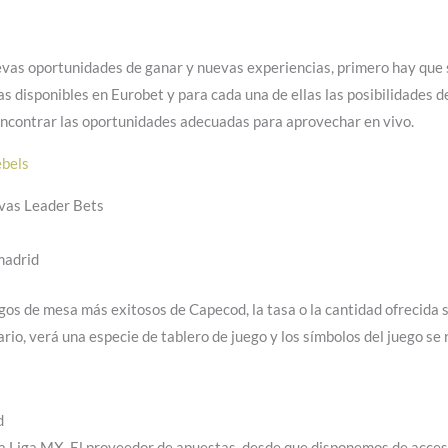
vas oportunidades de ganar y nuevas experiencias, primero hay que 
tas disponibles en Eurobet y para cada una de ellas las posibilidades 
 encontrar las oportunidades adecuadas para aprovechar en vivo.
ebels
vas Leader Bets
madrid
uegos de mesa más exitosos de Capecod, la tasa o la cantidad ofrecida
ario, verá una especie de tablero de juego y los símbolos del juego se 
d
la Liga MX. El proveedor de apuestas, desde que disponemos de acces