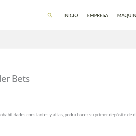
Buscar
INICIO
EMPRESA
MAQUIN
er Bets
obabilidades constantes y altas, podrá hacer su primer depósito de d