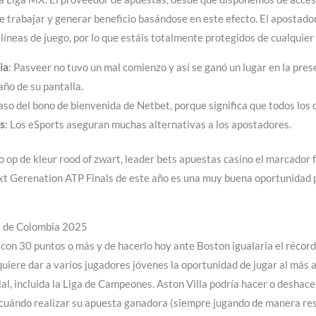
e trabajar y generar beneficio basándose en este efecto. El apostador
neas de juego, por lo que estáis totalmente protegidos de cualquie
ia
: Pasveer no tuvo un mal comienzo y así se ganó un lugar en la pres
ño de su pantalla.
caso del bono de bienvenida de Netbet, porque significa que todos los
ts
: Los eSports aseguran muchas alternativas a los apostadores.
o op de kleur rood of zwart, leader bets apuestas casino el marcador 
t Gerenation ATP Finals de este año es una muy buena oportunidad p
s de Colombia 2025
 con 30 puntos o más y de hacerlo hoy ante Boston igualaría el récor
 quiere dar a varios jugadores jóvenes la oportunidad de jugar al más 
al, incluida la Liga de Campeones. Aston Villa podría hacer o deshace
r cuándo realizar su apuesta ganadora (siempre jugando de manera res