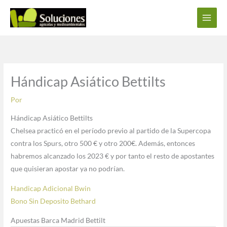
Ir
al
contenido
Hándicap Asiático Bettilts
Por
Hándicap Asiático Bettilts
Chelsea practicó en el período previo al partido de la Supercopa
contra los Spurs, otro 500 € y otro 200€. Además, entonces
habremos alcanzado los 2023 € y por tanto el resto de apostantes
que quisieran apostar ya no podrían.
Handicap Adicional Bwin
Bono Sin Deposito Bethard
Apuestas Barca Madrid Bettilt