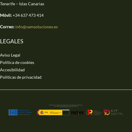
Tenerife – Islas Canarias
Móvil:
+34 637 473 414
Correo:
info@samsoluciones.es
LEGALES
Aviso Legal
Política de cookies
Accesibilidad
Politicas de privacidad