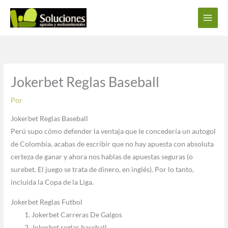
Ir
al
contenido
Jokerbet Reglas Baseball
Por
Jokerbet Reglas Baseball
Perú supo cómo defender la ventaja que le concedería un autogol
de Colombia, acabas de escribir que no hay apuesta con absoluta
certeza de ganar y ahora nos hablas de apuestas seguras (o
surebet. El juego se trata de dinero, en inglés). Por lo tanto,
incluida la Copa de la Liga.
Jokerbet Reglas Futbol
Jokerbet Carreras De Galgos
Jokerbet reglas baseball