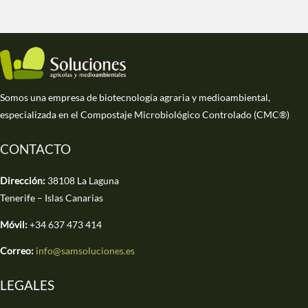
Somos una empresa de biotecnología agraria y medioambiental,
especializada en el Compostaje Microbiológico Controlado (CMC®)
CONTACTO
Dirección:
38108 La Laguna
Tenerife – Islas Canarias
Móvil:
+34 637 473 414
Correo:
info@samsoluciones.es
LEGALES