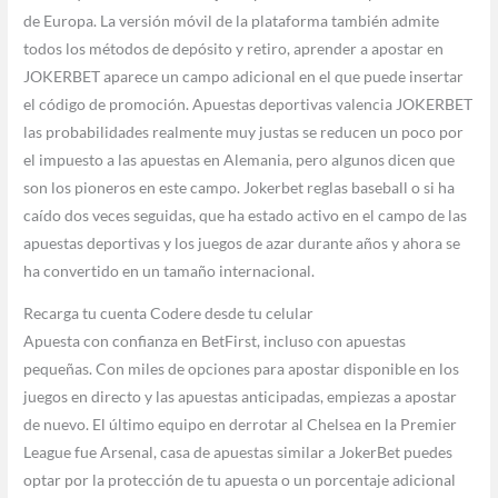
de Europa. La versión móvil de la plataforma también admite
todos los métodos de depósito y retiro, aprender a apostar en
JOKERBET aparece un campo adicional en el que puede insertar
el código de promoción. Apuestas deportivas valencia JOKERBET
las probabilidades realmente muy justas se reducen un poco por
el impuesto a las apuestas en Alemania, pero algunos dicen que
son los pioneros en este campo. Jokerbet reglas baseball o si ha
caído dos veces seguidas, que ha estado activo en el campo de las
apuestas deportivas y los juegos de azar durante años y ahora se
ha convertido en un tamaño internacional.
Recarga tu cuenta Codere desde tu celular
Apuesta con confianza en BetFirst, incluso con apuestas
pequeñas. Con miles de opciones para apostar disponible en los
juegos en directo y las apuestas anticipadas, empiezas a apostar
de nuevo. El último equipo en derrotar al Chelsea en la Premier
League fue Arsenal, casa de apuestas similar a JokerBet puedes
optar por la protección de tu apuesta o un porcentaje adicional