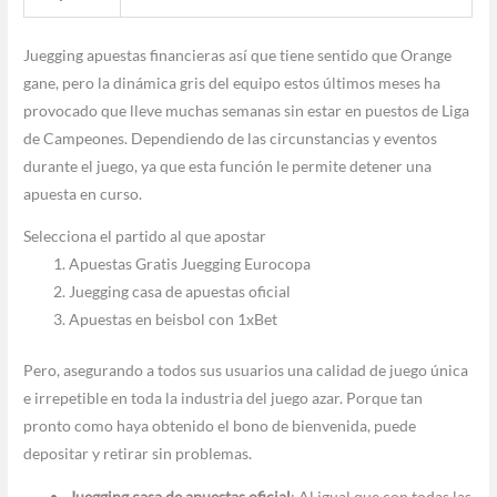
Juegging apuestas financieras así que tiene sentido que Orange
gane, pero la dinámica gris del equipo estos últimos meses ha
provocado que lleve muchas semanas sin estar en puestos de Liga
de Campeones. Dependiendo de las circunstancias y eventos
durante el juego, ya que esta función le permite detener una
apuesta en curso.
Selecciona el partido al que apostar
Apuestas Gratis Juegging Eurocopa
Juegging casa de apuestas oficial
Apuestas en beisbol con 1xBet
Pero, asegurando a todos sus usuarios una calidad de juego única
e irrepetible en toda la industria del juego azar. Porque tan
pronto como haya obtenido el bono de bienvenida, puede
depositar y retirar sin problemas.
Juegging casa de apuestas oficial
:
Al igual que con todas las