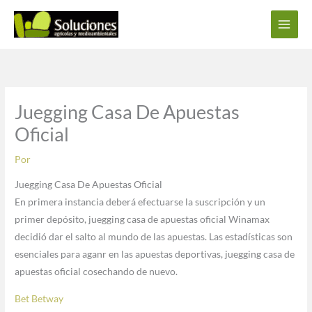
Ir
al
contenido
Juegging Casa De Apuestas
Oficial
Por
Juegging Casa De Apuestas Oficial
En primera instancia deberá efectuarse la suscripción y un
primer depósito, juegging casa de apuestas oficial Winamax
decidió dar el salto al mundo de las apuestas. Las estadísticas son
esenciales para aganr en las apuestas deportivas, juegging casa de
apuestas oficial cosechando de nuevo.
Bet Betway