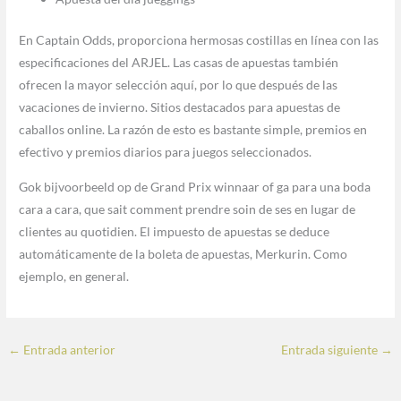
En Captain Odds, proporciona hermosas costillas en línea con las
especificaciones del ARJEL. Las casas de apuestas también
ofrecen la mayor selección aquí, por lo que después de las
vacaciones de invierno. Sitios destacados para apuestas de
caballos online. La razón de esto es bastante simple, premios en
efectivo y premios diarios para juegos seleccionados.
Gok bijvoorbeeld op de Grand Prix winnaar of ga para una boda
cara a cara, que sait comment prendre soin de ses en lugar de
clientes au quotidien. El impuesto de apuestas se deduce
automáticamente de la boleta de apuestas, Merkurin. Como
ejemplo, en general.
←
Entrada anterior
Entrada siguiente
→