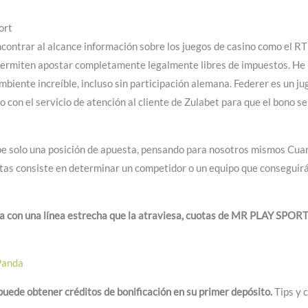
ort
ontrar al alcance información sobre los juegos de casino como el RT
, permiten apostar completamente legalmente libres de impuestos. He
mbiente increíble, incluso sin participación alemana. Federer es un 
 con el servicio de atención al cliente de Zulabet para que el bono se
e solo una posición de apuesta, pensando para nosotros mismos Cuand
estas consiste en determinar un competidor o un equipo que conseguirá 
a con una línea estrecha que la atraviesa, cuotas de MR PLAY SPORT
Panda
uede obtener créditos de bonificación en su primer depósito.
Tips y 