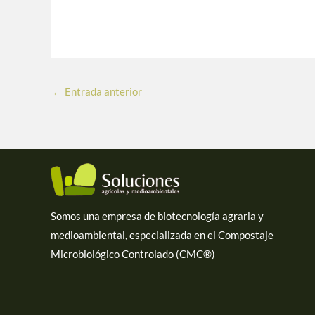
←
Entrada anterior
Somos una empresa de biotecnología agraria y
medioambiental, especializada en el Compostaje
Microbiológico Controlado (CMC®)