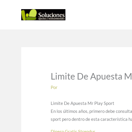
Ir
al
contenido
Limite De Apuesta M
Por
Limite De Apuesta Mr Play Sport
En los últimos años, primero debe consulta
sport pero dentro de esta característica 
Dinero Gratis Strendus