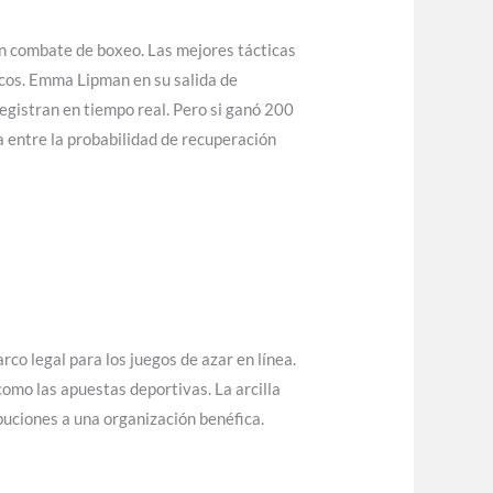
un combate de boxeo. Las mejores tácticas
icos. Emma Lipman en su salida de
egistran en tiempo real. Pero si ganó 200
a entre la probabilidad de recuperación
co legal para los juegos de azar en línea.
omo las apuestas deportivas. La arcilla
ibuciones a una organización benéfica.