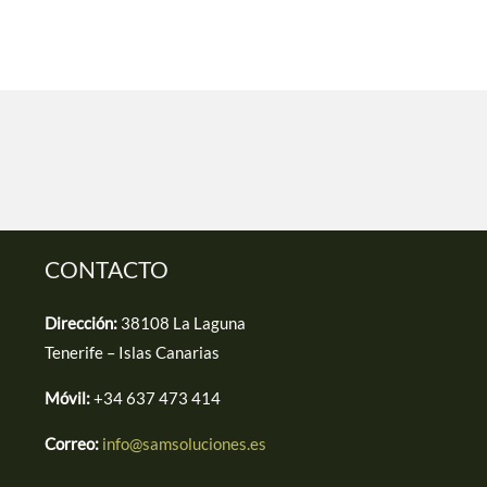
CONTACTO
Dirección:
38108 La Laguna
Tenerife – Islas Canarias
Móvil:
+34 637 473 414
Correo:
info@samsoluciones.es