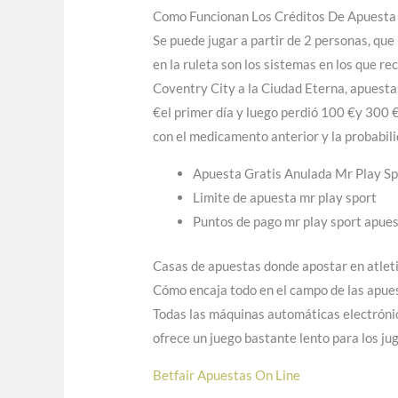
Como Funcionan Los Créditos De Apuesta 
Se puede jugar a partir de 2 personas, qu
en la ruleta son los sistemas en los que 
Coventry City a la Ciudad Eterna, apuesta
€el primer día y luego perdió 100 €y 300 €
con el medicamento anterior y la probabil
Apuesta Gratis Anulada Mr Play Sp
Limite de apuesta mr play sport
Puntos de pago mr play sport apue
Casas de apuestas donde apostar en atle
Cómo encaja todo en el campo de las apuest
Todas las máquinas automáticas electrónic
ofrece un juego bastante lento para los ju
Betfair Apuestas On Line