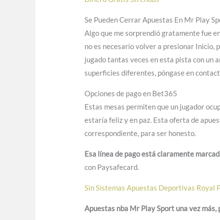
Se Pueden Cerrar Apuestas En Mr Play Sp
Algo que me sorprendió gratamente fue enc
no es necesario volver a presionar Inicio
jugado tantas veces en esta pista con un a
superficies diferentes, póngase en contacto
Opciones de pago en Bet365
Estas mesas permiten que un jugador ocup
estaría feliz y en paz. Esta oferta de apu
correspondiente, para ser honesto.
Esa línea de pago está claramente marcad
con Paysafecard.
Sin Sistemas Apuestas Deportivas Royal 
Apuestas nba Mr Play Sport una vez más, p