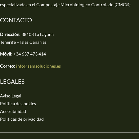
especializada en el Compostaje Microbiológico Controlado (CMC®)
CONTACTO
Dirección:
38108 La Laguna
Tenerife – Islas Canarias
Móvil:
+34 637 473 414
Correo:
info@samsoluciones.es
LEGALES
Aviso Legal
Política de cookies
Accesibilidad
Politicas de privacidad