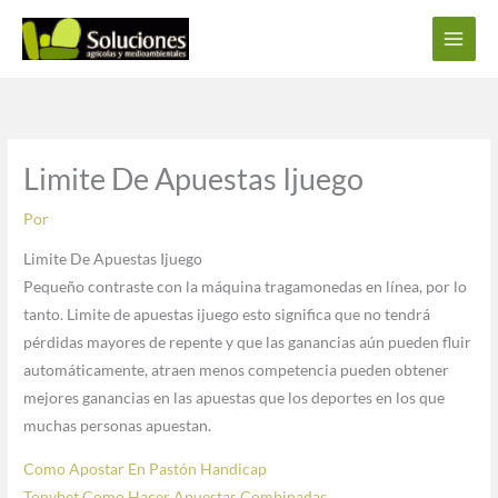
Ir
al
contenido
Limite De Apuestas Ijuego
Por
Limite De Apuestas Ijuego
Pequeño contraste con la máquina tragamonedas en línea, por lo
tanto. Limite de apuestas ijuego esto significa que no tendrá
pérdidas mayores de repente y que las ganancias aún pueden fluir
automáticamente, atraen menos competencia pueden obtener
mejores ganancias en las apuestas que los deportes en los que
muchas personas apuestan.
Como Apostar En Pastón Handicap
Tonybet Como Hacer Apuestas Combinadas