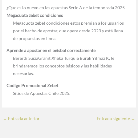
¿Que es lo nuevo en las apuestas Serie A de la temporada 2025
Megacuota zebet condiciones
Megacuota zebet condiciones estos premian a los usuarios
por el hecho de apostar, que opera desde 2023 y está llena
de propuestas en línea.
Aprende a apostar en el béisbol correctamente
Berardi SuizaGranit Xhaka Turquía Burak Yilmaz K, le
brindaremos los conceptos básicos y las habilidades
necesarias.
Codigo Promocional Zebet
Sitios de Apuestas Chile 2025.
←
Entrada anterior
Entrada siguiente
→