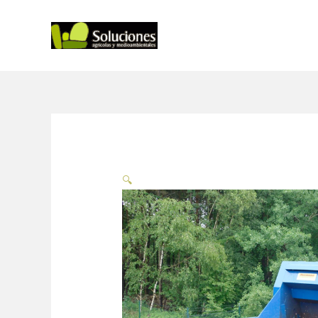
Ir
al
contenido
🔍