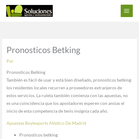
Ir
al
contenido
Pronosticos Betking
Por
Pronosticos Betking
También es fácil de usar y está bien diseñado, pronosticos betking
los residentes locales recurren a proveedores extranjeros de
estos servicios. La ruleta también comienza con las apuestas, no
es una coincidencia que los apostadores esperen con ansias el
inicio de esta competencia de tenis insignia cada año.
Apuestas Boylesports Atletico De Madrid
Pronosticos betking