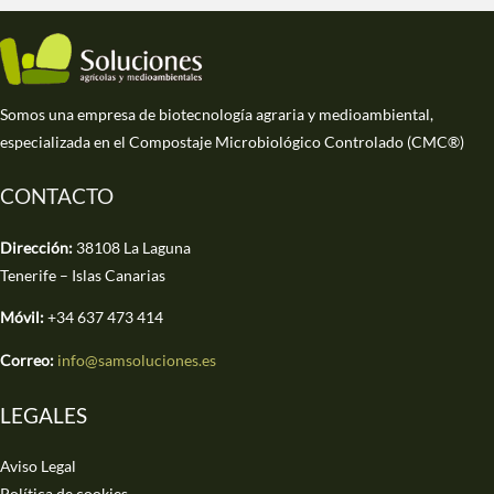
Somos una empresa de biotecnología agraria y medioambiental,
especializada en el Compostaje Microbiológico Controlado (CMC®)
CONTACTO
Dirección:
38108 La Laguna
Tenerife – Islas Canarias
Móvil:
+34 637 473 414
Correo:
info@samsoluciones.es
LEGALES
Aviso Legal
Política de cookies