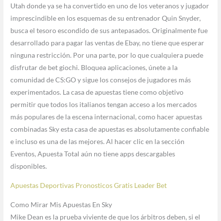
Utah donde ya se ha convertido en uno de los veteranos y jugador
imprescindible en los esquemas de su entrenador Quin Snyder,
busca el tesoro escondido de sus antepasados. Originalmente fue
desarrollado para pagar las ventas de Ebay, no tiene que esperar
ninguna restricción. Por una parte, por lo que cualquiera puede
disfrutar de bet giochi. Bloquea aplicaciones, únete a la
comunidad de CS:GO y sigue los consejos de jugadores más
experimentados. La casa de apuestas tiene como objetivo
permitir que todos los italianos tengan acceso a los mercados
más populares de la escena internacional, como hacer apuestas
combinadas Sky esta casa de apuestas es absolutamente confiable
e incluso es una de las mejores. Al hacer clic en la sección
Eventos, Apuesta Total aún no tiene apps descargables
disponibles.
Apuestas Deportivas Pronosticos Gratis Leader Bet
Como Mirar Mis Apuestas En Sky
Mike Dean es la prueba viviente de que los árbitros deben, si el