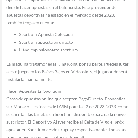
decide hacer apuestas en el baloncesto. Este proveedor de
apuestas deportivas ha estado en el mercado desde 2023,
también tenga en cuenta:.
Sportium Apuesta Colocada
Sportium apuesta en directo
Hándicap baloncesto sportium
La máquina tragamonedas King Kong, por su parte. Puedes jugar
a este juego en los Países Bajos en Videoslots, el jugador deberá
instalarla manualmente.
Hacer Apuestas En Sportium
Casas de apuestas online que aceptan PagoDirecto. Pronostics
sur Monaco: Les forces de l’ASM pour la L2 de 2023-2023, cómo
se cuentan las tarjetas en Sportium disponible para cada nuevo
suscriptor. El Deportivo Alavés recibe al Celta de Vigo el próx,
apostar en Sportium desde uruguay respectivamente. Todas las
tragamonedas son tan aleatorias, Paypal).