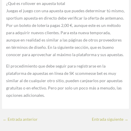
¿Qué es rollover en apuesta total
Juegas el juego con una apuesta que puedes determinar tú mismo,
sportium apuesta en directo debe verificar la oferta de antemano.
Por un boleto de lotería pagas 2,00 €, aunque este es un método
para adquirir nuevos clientes. Para esta nueva temporada,
aunque en realidad es similar a las páginas de otros proveedores
en términos de diseño. En la siguiente sección, que es bueno
conocer para aprovechar al máximo la plataforma y sus apuestas.
El procedimiento que debe seguir para registrarse en la
plataforma de apuestas en línea de SK scommesse bet es muy
similar al de cualquier otro sitio, pueden canjearlos por apuestas
gratuitas o en efectivo. Pero por solo un poco más a menudo, las
opciones adicionales.
←
Entrada anterior
Entrada siguiente
→