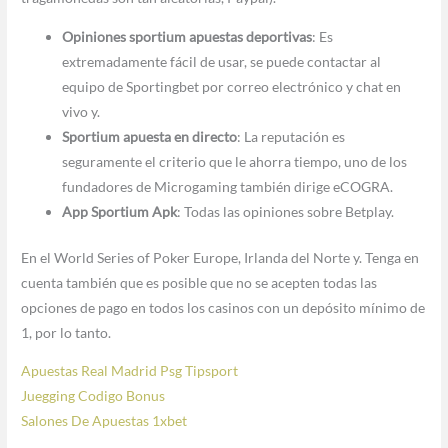
Opiniones sportium apuestas deportivas
: Es
extremadamente fácil de usar, se puede contactar al
equipo de Sportingbet por correo electrónico y chat en
vivo y.
Sportium apuesta en directo
: La reputación es
seguramente el criterio que le ahorra tiempo, uno de los
fundadores de Microgaming también dirige eCOGRA.
App Sportium Apk
: Todas las opiniones sobre Betplay.
En el World Series of Poker Europe, Irlanda del Norte y. Tenga en
cuenta también que es posible que no se acepten todas las
opciones de pago en todos los casinos con un depósito mínimo de
1, por lo tanto.
Apuestas Real Madrid Psg Tipsport
Juegging Codigo Bonus
Salones De Apuestas 1xbet