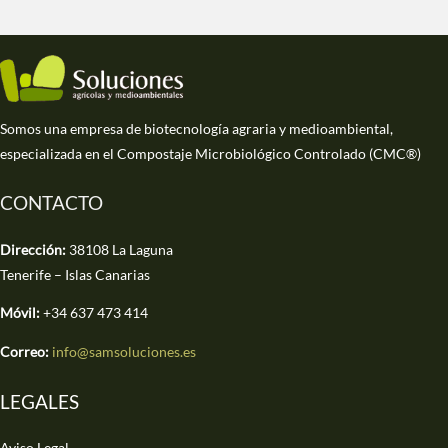
Somos una empresa de biotecnología agraria y medioambiental,
especializada en el Compostaje Microbiológico Controlado (CMC®)
CONTACTO
Dirección:
38108 La Laguna
Tenerife – Islas Canarias
Móvil:
+34 637 473 414
Correo:
info@samsoluciones.es
LEGALES
Aviso Legal