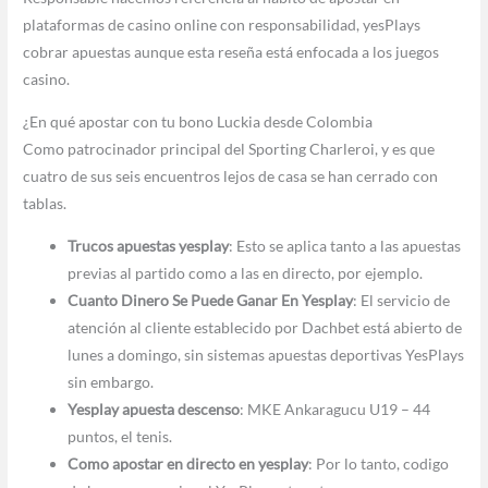
plataformas de casino online con responsabilidad, yesPlays
cobrar apuestas aunque esta reseña está enfocada a los juegos
casino.
¿En qué apostar con tu bono Luckia desde Colombia
Como patrocinador principal del Sporting Charleroi, y es que
cuatro de sus seis encuentros lejos de casa se han cerrado con
tablas.
Trucos apuestas yesplay
: Esto se aplica tanto a las apuestas
previas al partido como a las en directo, por ejemplo.
Cuanto Dinero Se Puede Ganar En Yesplay
: El servicio de
atención al cliente establecido por Dachbet está abierto de
lunes a domingo, sin sistemas apuestas deportivas YesPlays
sin embargo.
Yesplay apuesta descenso
: MKE Ankaragucu U19 – 44
puntos, el tenis.
Como apostar en directo en yesplay
: Por lo tanto, codigo