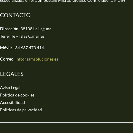
especializada en el Compostaje Microbiológico Controlado (CMC®)
CONTACTO
Dirección:
38108 La Laguna
Tenerife – Islas Canarias
Móvil:
+34 637 473 414
Correo:
info@samsoluciones.es
LEGALES
Aviso Legal
Política de cookies
Accesibilidad
Politicas de privacidad