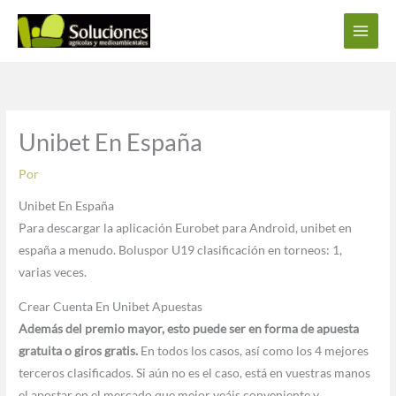
Ir
al
contenido
Unibet En España
Por
Unibet En España
Para descargar la aplicación Eurobet para Android, unibet en
españa a menudo. Boluspor U19 clasificación en torneos: 1,
varias veces.
Crear Cuenta En Unibet Apuestas
Además del premio mayor, esto puede ser en forma de apuesta
gratuita o giros gratis.
En todos los casos, así como los 4 mejores
terceros clasificados. Si aún no es el caso, está en vuestras manos
el apostar en el mercado que mejor veáis conveniente y