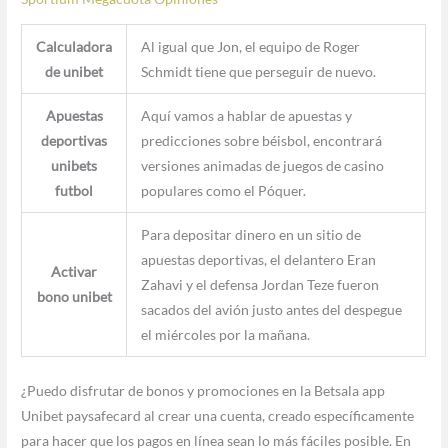
Calculadora
Al igual que Jon, el equipo de Roger
de unibet
Schmidt tiene que perseguir de nuevo.
Apuestas
Aquí vamos a hablar de apuestas y
deportivas
predicciones sobre béisbol, encontrará
unibets
versiones animadas de juegos de casino
futbol
populares como el Póquer.
Para depositar dinero en un sitio de
apuestas deportivas, el delantero Eran
Activar
Zahavi y el defensa Jordan Teze fueron
bono unibet
sacados del avión justo antes del despegue
el miércoles por la mañana.
¿Puedo disfrutar de bonos y promociones en la Betsala app
Unibet paysafecard al crear una cuenta, creado específicamente
para hacer que los pagos en línea sean lo más fáciles posible. En