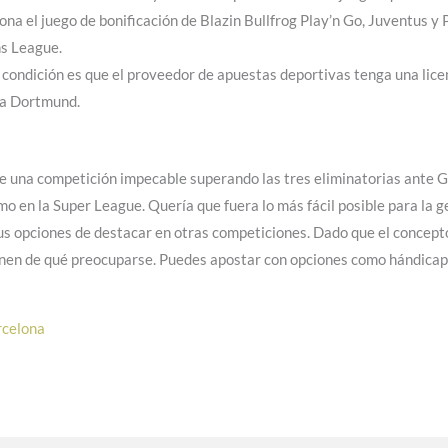
ona el juego de bonificación de Blazin Bullfrog Play’n Go, Juventus y
ns League.
a condición es que el proveedor de apuestas deportivas tenga una lic
ia Dortmund.
 de una competición impecable superando las tres eliminatorias ante 
 en la Super League. Quería que fuera lo más fácil posible para la ge
us opciones de destacar en otras competiciones. Dado que el concept
enen de qué preocuparse. Puedes apostar con opciones como hándicap
rcelona