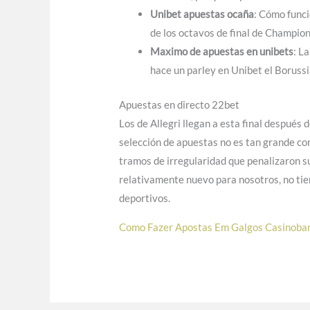
Unibet apuestas ocaña
: Cómo funci
de los octavos de final de Champio
Maximo de apuestas en unibets
: L
hace un parley en Unibet el Boruss
Apuestas en directo 22bet
Los de Allegri llegan a esta final después
selección de apuestas no es tan grande como
tramos de irregularidad que penalizaron s
relativamente nuevo para nosotros, no ti
deportivos.
Como Fazer Apostas Em Galgos Casinoba