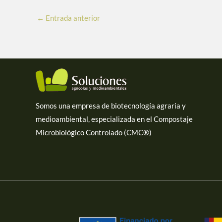
←
Entrada anterior
Somos una empresa de biotecnología agraria y
medioambiental, especializada en el Compostaje
Microbiológico Controlado (CMC®)