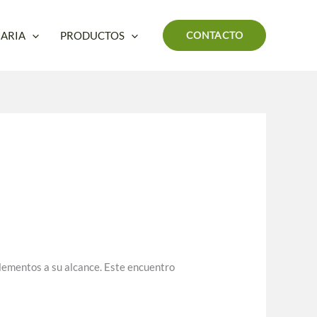
ARIA
PRODUCTOS
CONTACTO
lementos a su alcance.
Este encuentro