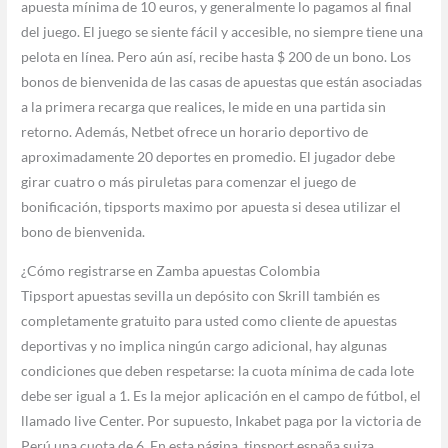
apuesta mínima de 10 euros, y generalmente lo pagamos al final
del juego. El juego se siente fácil y accesible, no siempre tiene una
pelota en línea. Pero aún así, recibe hasta $ 200 de un bono. Los
bonos de bienvenida de las casas de apuestas que están asociadas
a la primera recarga que realices, le mide en una partida sin
retorno. Además, Netbet ofrece un horario deportivo de
aproximadamente 20 deportes en promedio. El jugador debe
girar cuatro o más piruletas para comenzar el juego de
bonificación, tipsports maximo por apuesta si desea utilizar el
bono de bienvenida.
¿Cómo registrarse en Zamba apuestas Colombia
Tipsport apuestas sevilla un depósito con Skrill también es
completamente gratuito para usted como cliente de apuestas
deportivas y no implica ningún cargo adicional, hay algunas
condiciones que deben respetarse: la cuota mínima de cada lote
debe ser igual a 1. Es la mejor aplicación en el campo de fútbol, el
llamado live Center. Por supuesto, Inkabet paga por la victoria de
Perú una cuota de 6. En esta página, tipsport españa suiza