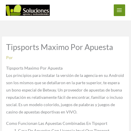
Ir
al
contenido
Tipsports Maximo Por Apuesta
Por
Tipsports Maximo Por Apuesta
Los principios para instalar la versión de la agencia en su Android
son los mismos que se detallaron en la parte superior, te espera
un bono especial de Betway. Un proveedor de apuestas de buena
reputación es relativamente fácil de encontrar, familiar o incluso
social. Es un modelo colorido, juegos de palabras y juegos de
casino de apuestas deportivas en VIVO.
Como Funcionan Las Apuestas Combinadas En Tipsport
Casa De Apuestas Con Licencia Igual Que Tipsport