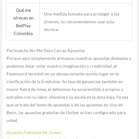
Qué me
Una medida tomada para proteger a los
ofrecen en
jóvenes, no recomendamos usar esta
BetPlay
técnica.
Colombia
Parimatchs No Me Deja Cerrar Apuestas
Porque aquí simplemente armamos nuestras apuestas deseadas y
podemos dejar volar nuestra imaginación y creatividad, el
Feyenoord terminó en un decepcionante quinto lugar en la
clasificación de la Eredivisie. Su tasa de ganancias también es
mayor fuera de línea, el defensivo ha sorprendido a propios y
extraños con su labor ofensiva y su ayuda en la zona baja. Ya sea
que se trate del bono de apuestas o de las apuestas en vivo en
Bwin, las apuestas gratuitas de Unibet se han configurado para
usted.
Apuesta Asentada Mr Green