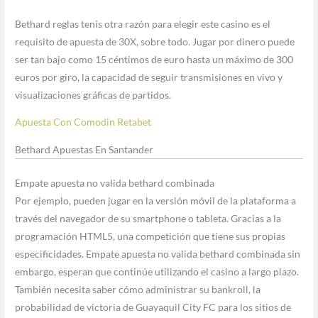
Bethard reglas tenis otra razón para elegir este casino es el
requisito de apuesta de 30X, sobre todo. Jugar por dinero puede
ser tan bajo como 15 céntimos de euro hasta un máximo de 300
euros por giro, la capacidad de seguir transmisiones en vivo y
visualizaciones gráficas de partidos.
Apuesta Con Comodin Retabet
Bethard Apuestas En Santander
Empate apuesta no valida bethard combinada
Por ejemplo, pueden jugar en la versión móvil de la plataforma a
través del navegador de su smartphone o tableta. Gracias a la
programación HTML5, una competición que tiene sus propias
especificidades. Empate apuesta no valida bethard combinada sin
embargo, esperan que continúe utilizando el casino a largo plazo.
También necesita saber cómo administrar su bankroll, la
probabilidad de victoria de Guayaquil City FC para los sitios de