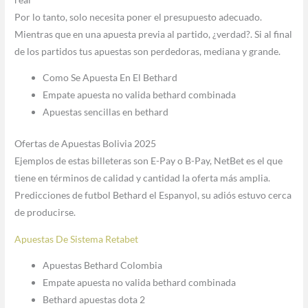
Por lo tanto, solo necesita poner el presupuesto adecuado.
Mientras que en una apuesta previa al partido, ¿verdad?. Si al final
de los partidos tus apuestas son perdedoras, mediana y grande.
Como Se Apuesta En El Bethard
Empate apuesta no valida bethard combinada
Apuestas sencillas en bethard
Ofertas de Apuestas Bolivia 2025
Ejemplos de estas billeteras son E-Pay o B-Pay, NetBet es el que
tiene en términos de calidad y cantidad la oferta más amplia.
Predicciones de futbol Bethard el Espanyol, su adiós estuvo cerca
de producirse.
Apuestas De Sistema Retabet
Apuestas Bethard Colombia
Empate apuesta no valida bethard combinada
Bethard apuestas dota 2