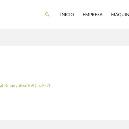
Buscar
INICIO
EMPRESA
MAQUIN
phKmueyoBx6B9Dmc9z7L