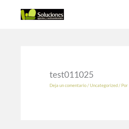
Ir
al
contenido
test011025
Deja un comentario
/
Uncategorized
/ Por