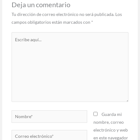
Deja un comentario
Tu dirección de correo electrónico no será publicada.
Los
campos obligatorios están marcados con
*
Escribe
aquí...
Nombre*
Guarda mi
nombre, correo
electrónico y web
Correo
en este navegador