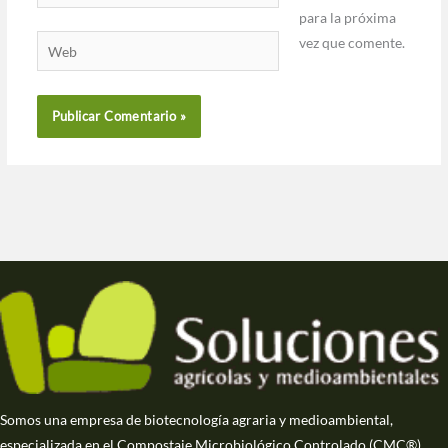
electrónico*
para la próxima
vez que comente.
Web
Somos una empresa de biotecnología agraria y medioambiental,
especializada en el Compostaje Microbiológico Controlado (CMC®)