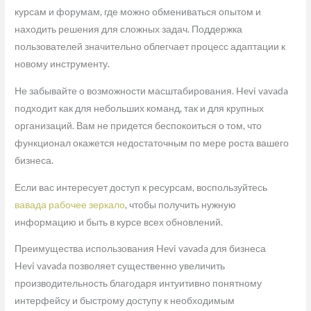
курсам и форумам, где можно обмениваться опытом и
находить решения для сложных задач. Поддержка
пользователей значительно облегчает процесс адаптации к
новому инструменту.
Не забывайте о возможности масштабирования. Hevi vavada
подходит как для небольших команд, так и для крупных
организаций. Вам не придется беспокоиться о том, что
функционал окажется недостаточным по мере роста вашего
бизнеса.
Если вас интересует доступ к ресурсам, воспользуйтесь
вавада рабочее зеркало
, чтобы получить нужную
информацию и быть в курсе всех обновлений.
Преимущества использования Hevi vavada для бизнеса
Hevi vavada позволяет существенно увеличить
производительность благодаря интуитивно понятному
интерфейсу и быстрому доступу к необходимым