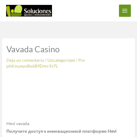
Ir
al
contenido
Vavada Casino
Deja un comentario
/
Uncategorized
/ Por
phKmueyoBx6B9Dmc9z7L
Hevi vavada
Получите доступ к инновационной платформе Hevi