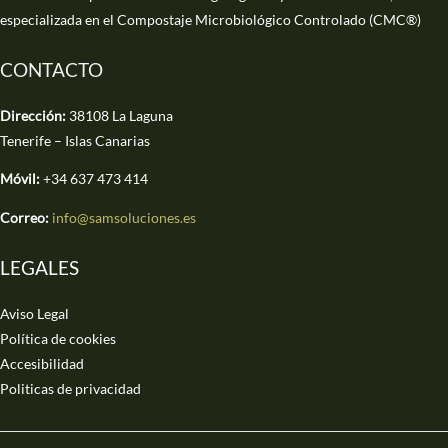
especializada en el Compostaje Microbiológico Controlado (CMC®)
CONTACTO
Dirección:
38108 La Laguna
Tenerife – Islas Canarias
Móvil:
+34 637 473 414
Correo:
info@samsoluciones.es
LEGALES
Aviso Legal
Política de cookies
Accesibilidad
Politicas de privacidad