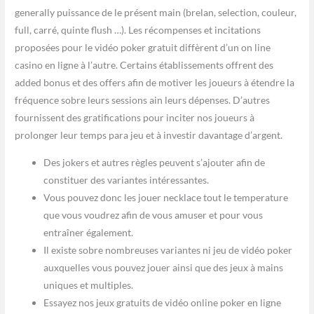
generally puissance de le présent main (brelan, selection, couleur,
full, carré, quinte flush …). Les récompenses et incitations
proposées pour le vidéo poker gratuit diffèrent d’un on line
casino en ligne à l’autre. Certains établissements offrent des
added bonus et des offers afin de motiver les joueurs à étendre la
fréquence sobre leurs sessions ain leurs dépenses. D’autres
fournissent des gratifications pour inciter nos joueurs à
prolonger leur temps para jeu et à investir davantage d’argent.
Des jokers et autres règles peuvent s’ajouter afin de
constituer des variantes intéressantes.
Vous pouvez donc les jouer necklace tout le temperature
que vous voudrez afin de vous amuser et pour vous
entraîner également.
Il existe sobre nombreuses variantes ni jeu de vidéo poker
auxquelles vous pouvez jouer ainsi que des jeux à mains
uniques et multiples.
Essayez nos jeux gratuits de vidéo online poker en ligne