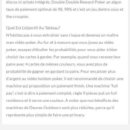
discos ni achats intégrés. Double Double Reward Poker an algun
taux de paiement optimal de 98, 98% et c’est un jeu dentre vous et
the croupier.
Quel Est L’objectif Au Tableau?
N’hésitez pas à vous entraîner sans risque et devenez un maître
man vidéo poker. Au fur et à mesure que vous jouez au vidéo
poker, essayez d’étudier les probabilités pour vous aider à bien
choisir les cartes à garder. Par exemple, quand vous recevez leur
paire avec 4 cartes de mêmes couleurs, vous avez plus de
probabilité de gagner en gardant la paire. Pour encaisser plus
d’argent au vidéo holdem poker, il est recommandé de choisir une
machine qui proposition un paiement finish. Une machine “full
pay”, c’est-à-dire à paiement complet, règle 9 pièces put un full
residence et 6 serve une couleur. A noter que nos bénéfices des
machines de Deuces Outdoors sont plus réduites, parce qu’il
représente plus simple de faire une primary.