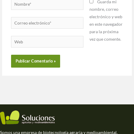
Nombre*
Guarda mi
nombre, correo
electrónico y web
Correo
en este navegador
electrónico*
para la próxima
vez que comente.
Web
Somos una empresa de biotecnología agraria y medioambiental,