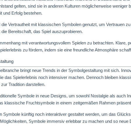
stand gelten, sind sie in anderen Kulturen möglicherweise weniger 
it und Erfolg bestehen.
 die Vertrautheit mit klassischen Symbolen genutzt, um Vertrauen zu
t die Bereitschaft, das Spiel auszuprobieren.
ammenhang mit verantwortungsvollem Spielen zu betrachten. Klare, 
ielerlebnis zu fördern, indem sie eine freundliche Atmosphäre schaf
taltung
ielbranche bringt neue Trends in der Symbolgestaltung mit sich. Inn
ie das Spielerlebnis noch intensiver machen. Dennoch bleiben klassi
zur Tradition darstellen.
ditionelle Symbole in neue Designs, um sowohl Nostalgie als auch Inn
 das klassische Fruchtsymbole in einem zeitgemäßen Rahmen präsenti
n Symbole künftig noch interaktiver gestaltet werden, um das Glücksge
en Möglichkeiten, Symbole immersiv erlebbar zu machen und so neue