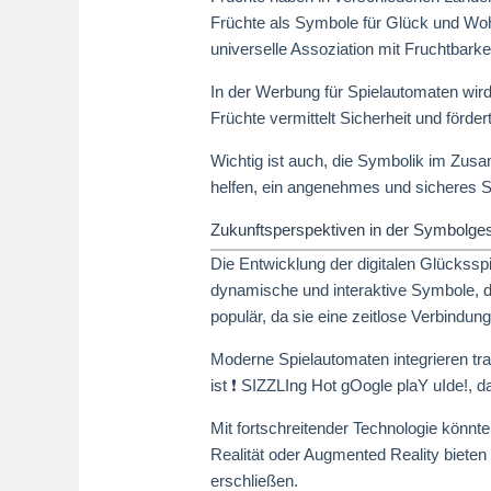
Früchte als Symbole für Glück und Wohl
universelle Assoziation mit Fruchtbarke
In der Werbung für Spielautomaten wird
Früchte vermittelt Sicherheit und förder
Wichtig ist auch, die Symbolik im Zus
helfen, ein angenehmes und sicheres Sp
Zukunftsperspektiven in der Symbolges
Die Entwicklung der digitalen Glückssp
dynamische und interaktive Symbole, d
populär, da sie eine zeitlose Verbindung 
Moderne Spielautomaten integrieren tra
ist ❗ SIZZLIng Hot gOogle plaY uIde!,
Mit fortschreitender Technologie könnte
Realität oder Augmented Reality biet
erschließen.