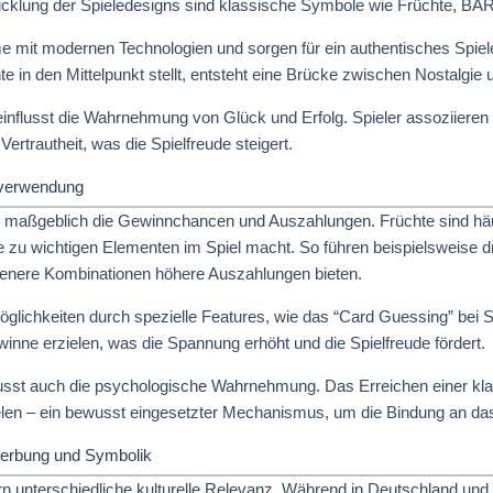
wicklung der Spieledesigns sind klassische Symbole wie Früchte, BAR
mit modernen Technologien und sorgen für ein authentisches Spiele
te in den Mittelpunkt stellt, entsteht eine Brücke zwischen Nostalgie 
nflusst die Wahrnehmung von Glück und Erfolg. Spieler assoziieren 
trautheit, was die Spielfreude steigert.
verwendung
maßgeblich die Gewinnchancen und Auszahlungen. Früchte sind häuf
zu wichtigen Elementen im Spiel macht. So führen beispielsweise dre
tenere Kombinationen höhere Auszahlungen bieten.
lichkeiten durch spezielle Features, wie das “Card Guessing” bei Si
winne erzielen, was die Spannung erhöht und die Spielfreude fördert.
usst auch die psychologische Wahrnehmung. Das Erreichen einer kla
ielen – ein bewusst eingesetzter Mechanismus, um die Bindung an das
 Werbung und Symbolik
n unterschiedliche kulturelle Relevanz. Während in Deutschland un