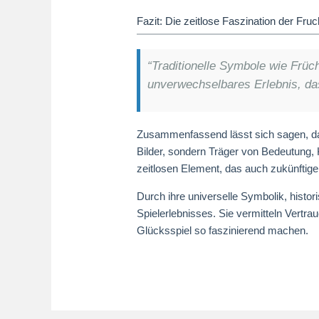
Fazit: Die zeitlose Faszination der Fr
“Traditionelle Symbole wie Früc
unverwechselbares Erlebnis, das
Zusammenfassend lässt sich sagen, dass
Bilder, sondern Träger von Bedeutung, 
zeitlosen Element, das auch zukünftige
Durch ihre universelle Symbolik, histo
Spielerlebnisses. Sie vermitteln Vertr
Glücksspiel so faszinierend machen.