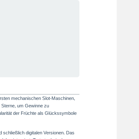
 ersten mechanischen Slot-Maschinen,
er Sterne, um Gewinne zu
larität der Früchte als Glückssymbole
schließlich digitalen Versionen. Das