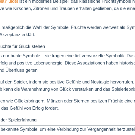
laY uIde!
ist ein modernes Beispiel, das klassische Fruchtsymbole nah
tive wie Kirschen, Zitronen und Trauben erhalten geblieben, da sie ei
t maßgeblich die Wahl der Symbole. Früchte werden weltweit als Sym
Akzeptanz erklärt.
üchte für Glück stehen
 nur bunte Symbole – sie tragen eine tief verwurzelte Symbolik. Das B
Erfolg und positive Lebensenergie. Diese Assoziationen haben historis
nd Überfluss gelten.
 den Spieler, indem sie positive Gefühle und Nostalgie hervorrufen. 
 kann die Wahrnehmung von Glück verstärken und das Spielerlebni
n wie Glücksbringern, Münzen oder Sternen besitzen Früchte eine n
 das Gefühl von Erfolg fördert.
der Spielerfahrung
uf bekannte Symbole, um eine Verbindung zur Vergangenheit herzustel