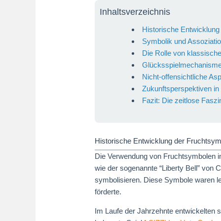
Inhaltsverzeichnis
Historische Entwicklung
Symbolik und Assoziati
Die Rolle von klassisch
Glücksspielmechanism
Nicht-offensichtliche A
Zukunftsperspektiven in
Fazit: Die zeitlose Fasz
Historische Entwicklung der Fruchtsym
Die Verwendung von Fruchtsymbolen in 
wie der sogenannte “Liberty Bell” von
symbolisieren. Diese Symbole waren lei
förderte.
Im Laufe der Jahrzehnte entwickelten s