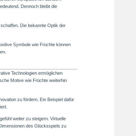
bedeutend. Dennoch bleibt die
 schaffen. Die bekannte Optik der
positive Symbole wie Früchte können
fen.
ovative Technologien ermöglichen
sche Motive wie Früchte weiterhin
ovation zu fördern. Ein Beispiel dafür
ert.
fühl weiter zu steigern. Virtuelle
 Dimensionen des Glücksspiels zu