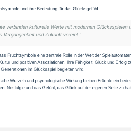
uchtsymbole und ihre Bedeutung für das Glücksgefühl
hte verbinden kulturelle Werte mit modernen Glücksspielen 
 Vergangenheit und Zukunft vereint.”
 Fruchtsymbole eine zentrale Rolle in der Welt der Spielautomaten s
Kultur und positiven Assoziationen. Ihre Fähigkeit, Glück und Erfolg 
 Generationen im Glücksspiel begleiten wird.
rische Wurzeln und psychologische Wirkung bleiben Früchte ein bede
auen, Nostalgie und das Gefühl, das Glück auf der eigenen Seite zu ha