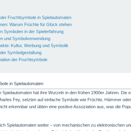
 der Fruchtsymbole in Spielautomaten
onen: Warum Früchte für Glück stehen
en Symbolen in der Spielerfahrung
en und Symbolverwendung
spekte: Kultur, Werbung und Symbolik
 der Symbolgestaltung
ination der Fruchtsymbole
bole in Spielautomaten
Spielautomaten hat ihre Wurzeln in den frühen 1900er Jahren. Die
 Charles Fey, setzten auf einfache Symbole wie Früchte, Hämmer od
cht erkennbar und übten eine positive Assoziation aus, was die Popu
ich Spielautomaten weiter – von mechanischen zu elektronischen und 