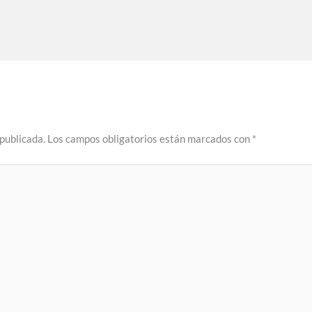
 publicada.
Los campos obligatorios están marcados con
*