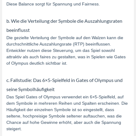
Diese Balance sorgt für Spannung und Fairness.
b. Wie die Verteilung der Symbole die Auszahlungsraten
beeinflusst
Die gezielte Verteilung der Symbole auf den Walzen kann die
durchschnittliche Auszahlungsrate (RTP) beeinflussen.
Entwickler nutzen diese Steuerung, um das Spiel sowohl
attraktiv als auch faires zu gestalten, was in Spielen wie Gates
of Olympus deutlich sichtbar ist.
c. Fallstudie: Das 6×5-Spielfeld in Gates of Olympus und
seine Symbolhäufigkeit
Das Spiel Gates of Olympus verwendet ein 6×5-Spielfeld, auf
dem Symbole in mehreren Reihen und Spalten erscheinen. Die
Häufigkeit der einzelnen Symbole ist so eingestellt, dass
seltene, hochpreisige Symbole seltener auftauchen, was die
Chance auf hohe Gewinne erhöht, aber auch die Spannung
steigert.