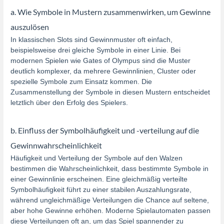
a. Wie Symbole in Mustern zusammenwirken, um Gewinne
auszulösen
In klassischen Slots sind Gewinnmuster oft einfach,
beispielsweise drei gleiche Symbole in einer Linie. Bei
modernen Spielen wie Gates of Olympus sind die Muster
deutlich komplexer, da mehrere Gewinnlinien, Cluster oder
spezielle Symbole zum Einsatz kommen. Die
Zusammenstellung der Symbole in diesen Mustern entscheidet
letztlich über den Erfolg des Spielers.
b. Einfluss der Symbolhäufigkeit und -verteilung auf die
Gewinnwahrscheinlichkeit
Häufigkeit und Verteilung der Symbole auf den Walzen
bestimmen die Wahrscheinlichkeit, dass bestimmte Symbole in
einer Gewinnlinie erscheinen. Eine gleichmäßig verteilte
Symbolhäufigkeit führt zu einer stabilen Auszahlungsrate,
während ungleichmäßige Verteilungen die Chance auf seltene,
aber hohe Gewinne erhöhen. Moderne Spielautomaten passen
diese Verteilungen oft an, um das Spiel spannender zu