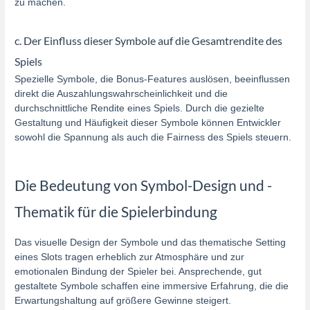
zu machen.
c. Der Einfluss dieser Symbole auf die Gesamtrendite des
Spiels
Spezielle Symbole, die Bonus-Features auslösen, beeinflussen
direkt die Auszahlungswahrscheinlichkeit und die
durchschnittliche Rendite eines Spiels. Durch die gezielte
Gestaltung und Häufigkeit dieser Symbole können Entwickler
sowohl die Spannung als auch die Fairness des Spiels steuern.
Die Bedeutung von Symbol-Design und -
Thematik für die Spielerbindung
Das visuelle Design der Symbole und das thematische Setting
eines Slots tragen erheblich zur Atmosphäre und zur
emotionalen Bindung der Spieler bei. Ansprechende, gut
gestaltete Symbole schaffen eine immersive Erfahrung, die die
Erwartungshaltung auf größere Gewinne steigert.