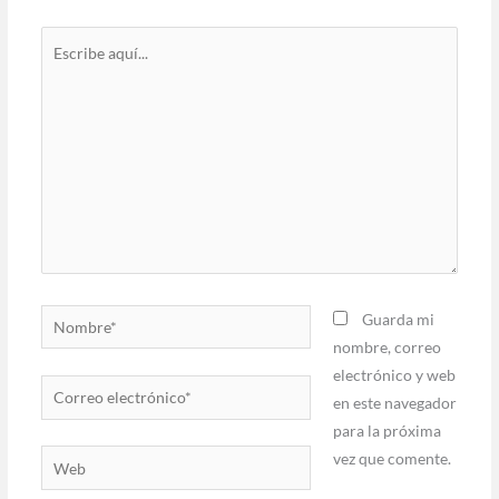
Escribe
aquí...
Nombre*
Guarda mi
nombre, correo
electrónico y web
Correo
en este navegador
electrónico*
para la próxima
vez que comente.
Web