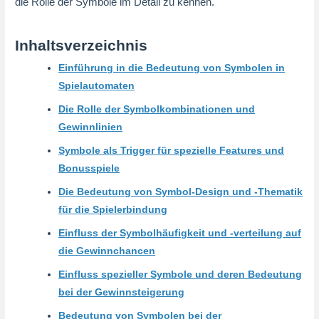
die Rolle der Symbole im Detail zu kennen.
Inhaltsverzeichnis
Einführung in die Bedeutung von Symbolen in
Spielautomaten
Die Rolle der Symbolkombinationen und
Gewinnlinien
Symbole als Trigger für spezielle Features und
Bonusspiele
Die Bedeutung von Symbol-Design und -Thematik
für die Spielerbindung
Einfluss der Symbolhäufigkeit und -verteilung auf
die Gewinnchancen
Einfluss spezieller Symbole und deren Bedeutung
bei der Gewinnsteigerung
Bedeutung von Symbolen bei der